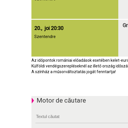
Gr
20., joi 20:30
Szentendre
Az időpontok romániai előadások esetében kelet-euró
Külföldi vendégszerepléseknél az illető ország idősz
A színház a műsorváltoztatás jogát fenntartja!
Motor de căutare