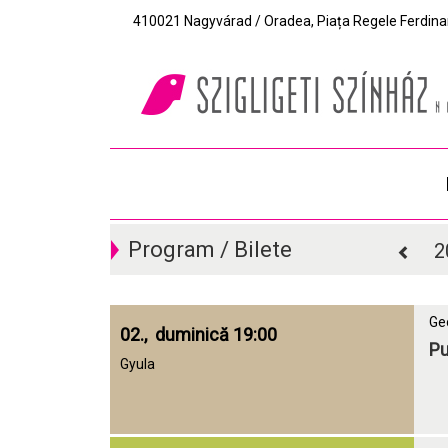
410021 Nagyvárad / Oradea, Piața Regele Ferdinand I
Program / Bilete
2
Ge
02., duminică 19:00
Pu
Gyula