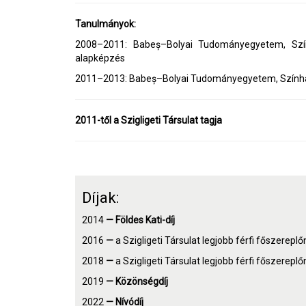
Tanulmányok:
2008–2011: Babeș–Bolyai Tudományegyetem, Szín
alapképzés
2011–2013: Babeș–Bolyai Tudományegyetem, Színház
2011-től a Szigligeti Társulat tagja
Díjak:
2014
—
Földes Kati-díj
2016
—
a Szigligeti Társulat legjobb férfi főszereplő
2018
—
a Szigligeti Társulat legjobb férfi főszereplő
2019
—
Közönségdíj
2022
—
Nívódíj