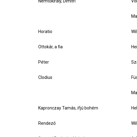
Nemtőkirály, Dimitri
Vö
Ma
Horatio
Wi
Ottokár, a fia
Hei
Péter
Sz
Clodius
Fü
Mat
Kapronczay Tamás, ifjú bohém
He
Rendező
Wi