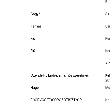
Bo
Bogyó
Sz
Tamás
Cs
Fiú
Ke
Fiú
Ke
A 
Szendeffy Endre, a fia, hősszerelmes
Ke
20
Hugó
Mo
FŐORVOS/FŐSOROZÓTISZT/ŐR
Na