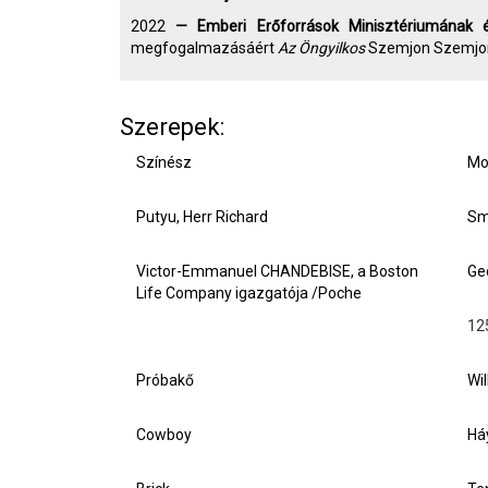
2022
—
Emberi Erőforrások Minisztériumának 
megfogalmazásáért
Az Öngyilkos
Szemjon Szemjon
Szerepek:
Színész
Mo
Putyu, Herr Richard
Sm
Victor-Emmanuel CHANDEBISE, a Boston
Ge
Life Company igazgatója /Poche
12
Próbakő
Wi
Cowboy
Há