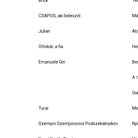
Brick
Te
CSAPOS, aki beleszól
Má
Julian
Ab
Ottokár, a fia
Hei
Emanuele Giri
Ber
A 
Gi
Turai
Mo
Szemjon Szemjonovics Podszekalnyikov
Ny