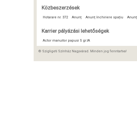
Közbeszerzések
Hotarare nr. 372
Anunț
Anunț închiriere spațiu
Anunț
Karrier pályázási lehetőségek
Actor manuitor papusi S gr.IA
© Szigligeti Színház Nagyvárad. Minden jog fenntartva!