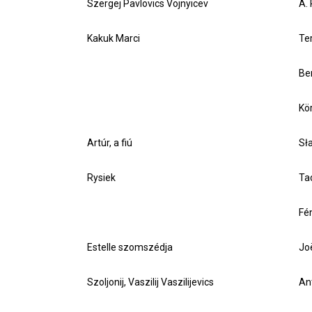
Szergej Pavlovics Vojnyicev
A. 
Kakuk Marci
Te
Ber
Kö
Artúr, a fiú
Sł
Rysiek
Ta
Fé
Estelle szomszédja
Jo
Szoljonij, Vaszilij Vaszilijevics
An