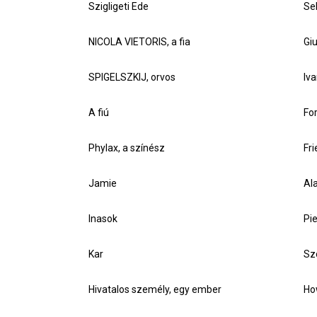
Szigligeti Ede
Se
NICOLA VIETORIS, a fia
Gi
SPIGELSZKIJ, orvos
Iv
A fiú
Fo
Phylax, a színész
Fr
Jamie
Al
Inasok
Pi
Kar
Sz
Hivatalos személy, egy ember
Ho