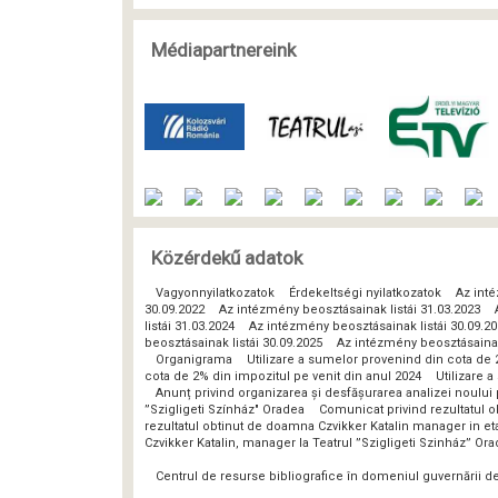
Médiapartnereink
Közérdekű adatok
Vagyonnyilatkozatok
Érdekeltségi nyilatkozatok
Az inté
30.09.2022
Az intézmény beosztásainak listái 31.03.2023
listái 31.03.2024
Az intézmény beosztásainak listái 30.09.2
beosztásainak listái 30.09.2025
Az intézmény beosztásainak 
Organigrama
Utilizare a sumelor provenind din cota de 
cota de 2% din impozitul pe venit din anul 2024
Utilizare 
Anunț privind organizarea și desfășurarea analizei noulu
”Szigligeti Színház" Oradea
Comunicat privind rezultatul o
rezultatul obtinut de doamna Czvikker Katalin manager in eta
Czvikker Katalin, manager la Teatrul ”Szigligeti Szinház” Or
Centrul de resurse bibliografice în domeniul guvernării 