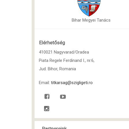
Bihar Megyei Tanács
Elérhetőség
410021 Nagyvarad/Oradea
Piata Regele Ferdinand I., nr.6,
Jud. Bihor, Romania
Email:
titkarsag@szigligeti.ro
Partnereink