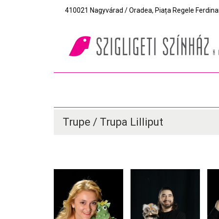
410021 Nagyvárad / Oradea, Piața Regele Ferdinand I
Trupe / Trupa Lilliput