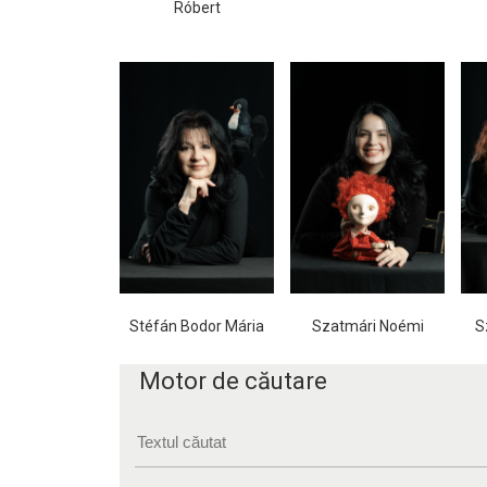
Róbert
Stéfán Bodor Mária
Szatmári Noémi
S
Motor de căutare