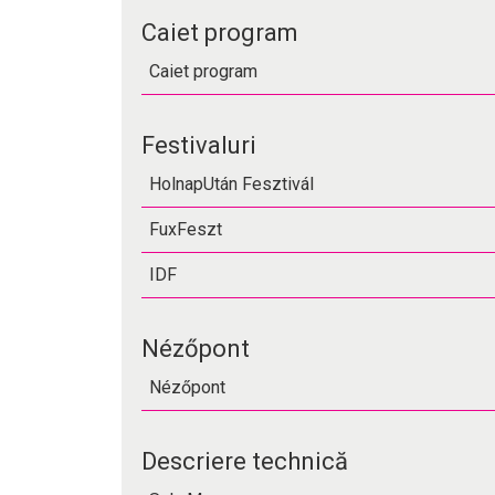
Caiet program
Caiet program
Festivaluri
HolnapUtán Fesztivál
FuxFeszt
IDF
Nézőpont
Nézőpont
Descriere technică