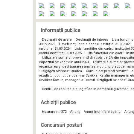
Informații publice
Declarații de avere
Declarații de interes
Lista funcţiilo
30.09.2022
Lista funcţiilor din cadrul instituției 31.03.2023
instituției 31.03.2024
Lista funcţiilor din cadrul instituției 3
cadrul instituției 30.09.2025
Lista funcţiilor din cadrul insti
Utilizare a sumelor provenind din cota de 2% din impozitu
impozitul pe venit din anul 2024
Utilizare a sumelor prove
organizarea și desfășurarea analizei noului proiect de man
”Szigligeti Színház" Oradea
Comunicat privind rezultatul o
rezultatul obtinut de doamna Czvikker Katalin manager in eta
Czvikker Katalin, manager la Teatrul ”Szigligeti Szinház” Or
Centrul de resurse bibliografice în domeniul guvernării 
Achiziții publice
Hotarare nr. 372
Anunț
Anunț închiriere spațiu
Anunț
Concursuri posturi