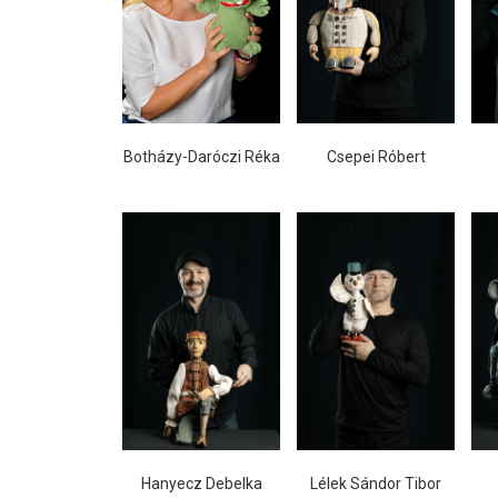
Botházy-Daróczi Réka
Csepei Róbert
Hanyecz Debelka
Lélek Sándor Tibor