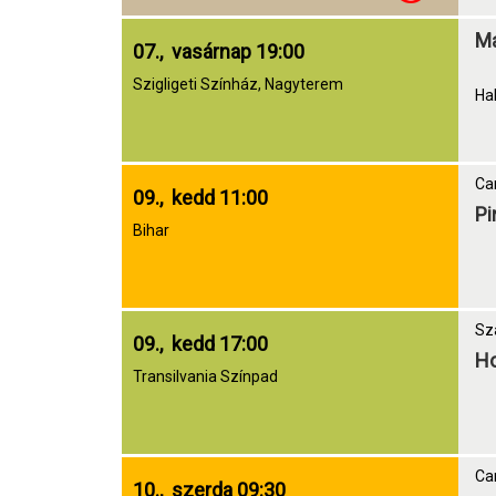
Ma
07., vasárnap 19:00
Szigligeti Színház, Nagyterem
Hal
Car
09., kedd 11:00
Pi
Bihar
Sz
09., kedd 17:00
Ho
Transilvania Színpad
Car
10., szerda 09:30