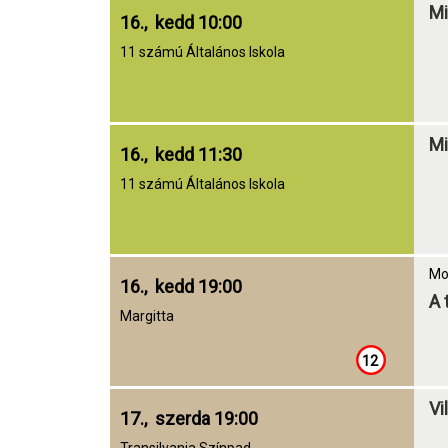
Mi
16., kedd 10:00
11 számú Általános Iskola
Mi
16., kedd 11:30
11 számú Általános Iskola
Mo
16., kedd 19:00
A 
Margitta
12
Vi
17., szerda 19:00