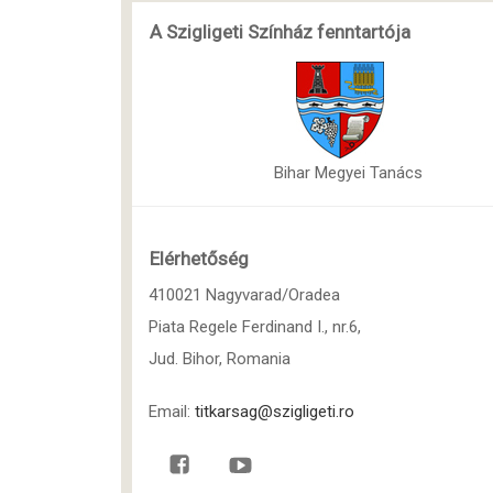
A Szigligeti Színház fenntartója
Bihar Megyei Tanács
Elérhetőség
410021 Nagyvarad/Oradea
Piata Regele Ferdinand I., nr.6,
Jud. Bihor, Romania
Email:
titkarsag@szigligeti.ro