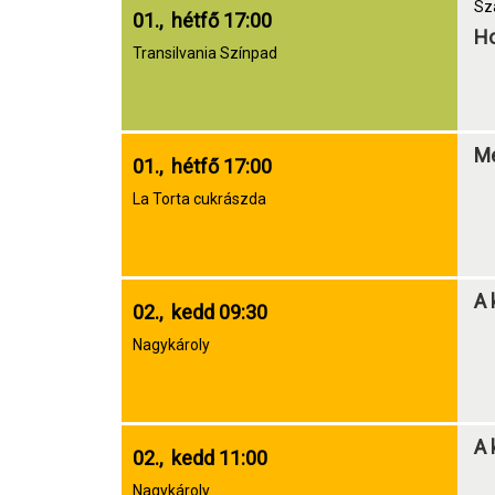
Sz
01., hétfő 17:00
Ho
Transilvania Színpad
Me
01., hétfő 17:00
La Torta cukrászda
A 
02., kedd 09:30
Nagykároly
A 
02., kedd 11:00
Nagykároly