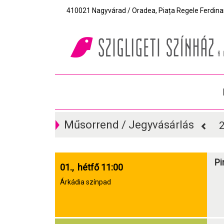
410021 Nagyvárad / Oradea, Piața Regele Ferdinand I
Műsorrend / Jegyvásárlás
2
Pi
01., hétfő 11:00
Árkádia színpad