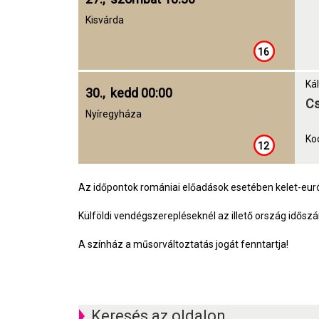
Kisvárda
16
Ká
30., kedd 00:00
Cs
Nyíregyháza
Koc
12
Az időpontok romániai előadások esetében kelet-euró
Külföldi vendégszerepléseknél az illető ország idősz
A színház a műsorváltoztatás jogát fenntartja!
Keresés az oldalon