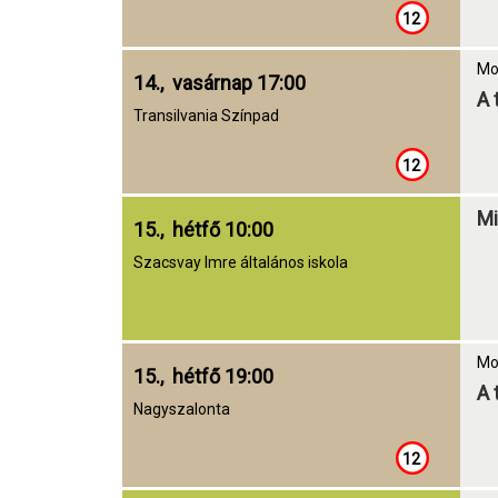
12
Mo
14., vasárnap 17:00
A 
Transilvania Színpad
12
Mi
15., hétfő 10:00
Szacsvay Imre általános iskola
Mo
15., hétfő 19:00
A 
Nagyszalonta
12