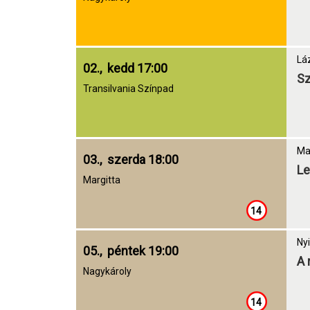
Lá
02., kedd 17:00
Sz
Transilvania Színpad
Ma
03., szerda 18:00
Le
Margitta
14
Nyi
05., péntek 19:00
A 
Nagykároly
14