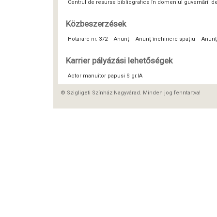
Centrul de resurse bibliografice în domeniul guvernării 
Közbeszerzések
Hotarare nr. 372
Anunț
Anunț închiriere spațiu
Anunț
Karrier pályázási lehetőségek
Actor manuitor papusi S gr.IA
© Szigligeti Színház Nagyvárad. Minden jog fenntartva!