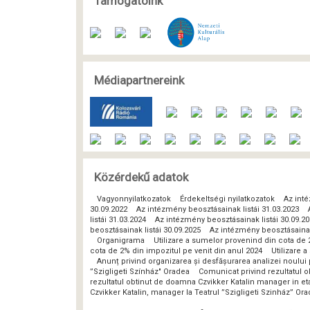
Támogatóink
Médiapartnereink
Közérdekű adatok
Vagyonnyilatkozatok
Érdekeltségi nyilatkozatok
Az inté
30.09.2022
Az intézmény beosztásainak listái 31.03.2023
listái 31.03.2024
Az intézmény beosztásainak listái 30.09.2
beosztásainak listái 30.09.2025
Az intézmény beosztásainak 
Organigrama
Utilizare a sumelor provenind din cota de 
cota de 2% din impozitul pe venit din anul 2024
Utilizare 
Anunț privind organizarea și desfășurarea analizei noulu
”Szigligeti Színház" Oradea
Comunicat privind rezultatul o
rezultatul obtinut de doamna Czvikker Katalin manager in eta
Czvikker Katalin, manager la Teatrul ”Szigligeti Szinház” Or