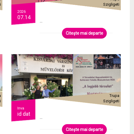
i
Szigligeti
2026
07.14
...
Citește mai departe
a
Trupa
i
Szigligeti
Inva
id dat
...
Citește mai departe