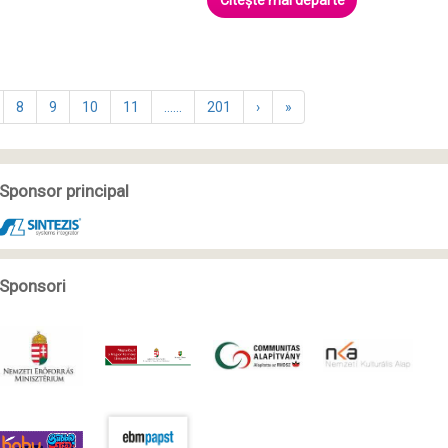
Citește mai departe
8
9
10
11
......
201
›
»
Sponsor principal
Sponsori