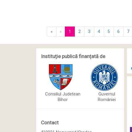
«
‹
1
2
3
4
5
6
7
Instituție publică finanțată de
Consiliul Judetean
Guvernul
Bihor
României
Contact