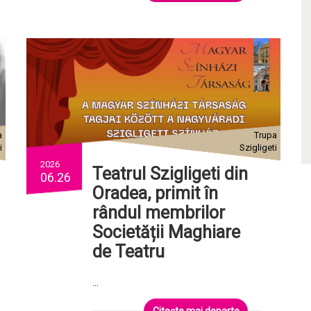
a
Trupa
i
Szigligeti
2026
Teatrul Szigligeti din
06.26
Oradea, primit în
rândul membrilor
Societății Maghiare
de Teatru
...