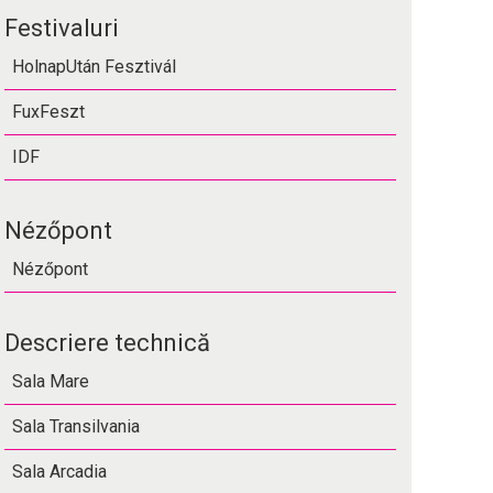
Festivaluri
HolnapUtán Fesztivál
FuxFeszt
IDF
Nézőpont
Nézőpont
Descriere technică
Sala Mare
Sala Transilvania
Sala Arcadia