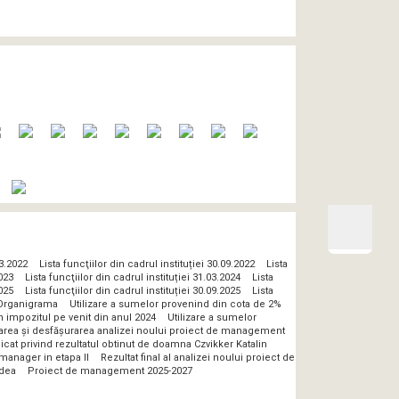
03.2022
Lista funcţiilor din cadrul instituției 30.09.2022
Lista
2023
Lista funcţiilor din cadrul instituției 31.03.2024
Lista
2025
Lista funcţiilor din cadrul instituției 30.09.2025
Lista
Organigrama
Utilizare a sumelor provenind din cota de 2%
n impozitul pe venit din anul 2024
Utilizare a sumelor
zarea și desfășurarea analizei noului proiect de management
at privind rezultatul obtinut de doamna Czvikker Katalin
manager in etapa II
Rezultat final al analizei noului proiect de
adea
Proiect de management 2025-2027