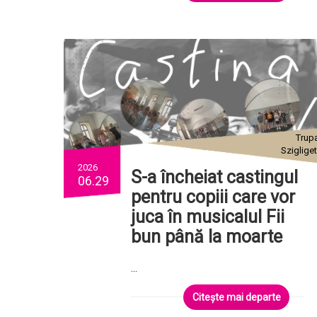
Trup
Szigliget
2026
S-a încheiat castingul
06.29
pentru copiii care vor
juca în musicalul Fii
bun până la moarte
...
Citește mai departe