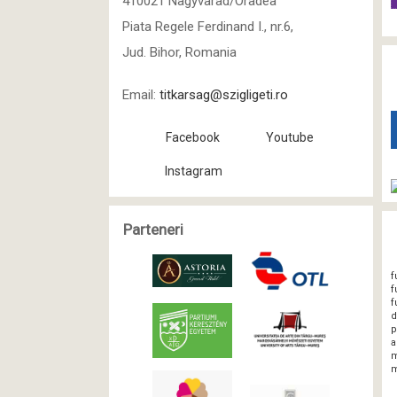
410021 Nagyvarad/Oradea
Piata Regele Ferdinand I., nr.6,
Jud. Bihor, Romania
Email:
titkarsag@szigligeti.ro
Facebook
Youtube
Instagram
Parteneri
f
f
f
d
p
a
m
m