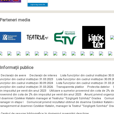
Parteneri media
Informații publice
Declarații de avere
Declarații de interes
Lista funcţiilor din cadrul instituției 30.
uncţiilor din cadrul instituției 31.03.2023
Lista funcţiilor din cadrul instituției 30.09.
uncţiilor din cadrul instituției 30.09.2024
Lista funcţiilor din cadrul instituției 31.03.
uncţiilor din cadrul instituției 31.03.2026
Transparenta platilor
Protectia datelor
in impozitul pe venit din anul 2023
Utilizare a sumelor provenind din cota de 2% di
rovenind din cota de 2% din impozitul pe venit din anul 2025
Anunț privind organi
l doamnei Czvikker Katalin manager al Teatrului ”Szigligeti Színház" Oradea
Comunic
anager in etapa I
Comunicat privind rezultatul obtinut de doamna Czvikker Katalin 
anagement al doamnei Czvikker Katalin, manager la Teatrul ”Szigligeti Szinház” Or
Centrul de resurse bibliografice în domeniul guvernării deschise