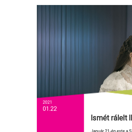
2021
01.22
Ismét rálelt
Január 21-én este a S