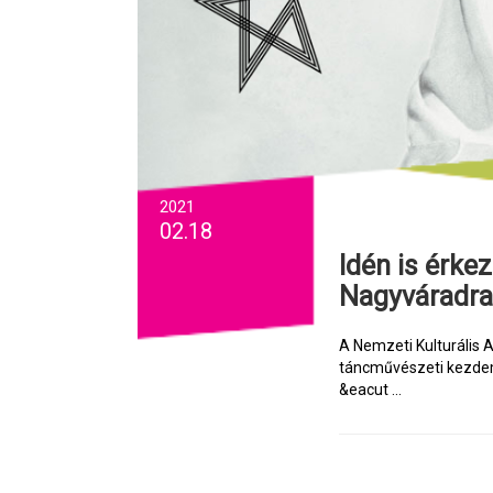
2021
02.18
Idén is érkeznek fiatal alkotóművészek
Nagyváradra
A Nemzeti Kulturális A
táncművészeti kezdem
&eacut ...