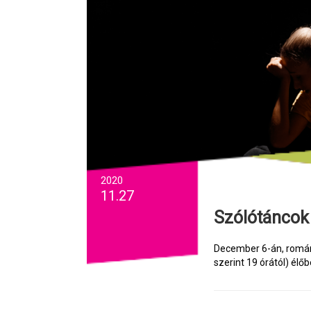
2020
11.27
Szólótáncok
December 6-án, románi
szerint 19 órától) élőbe