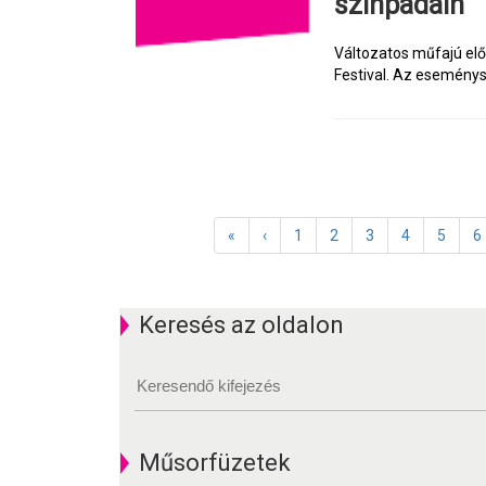
színpadain
Változatos műfajú elő
Festival. Az eseményso
«
‹
1
2
3
4
5
6
Keresés az oldalon
Műsorfüzetek