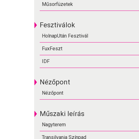
Műsorfüzetek
Fesztiválok
HolnapUtán Fesztivál
FuxFeszt
IDF
Nézőpont
Nézőpont
Műszaki leírás
Nagyterem
Transilvania Színpad