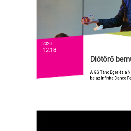
2020
12.18
Diótörő bem
A GG Tánc Eger és a 
be az Infinite Dance F