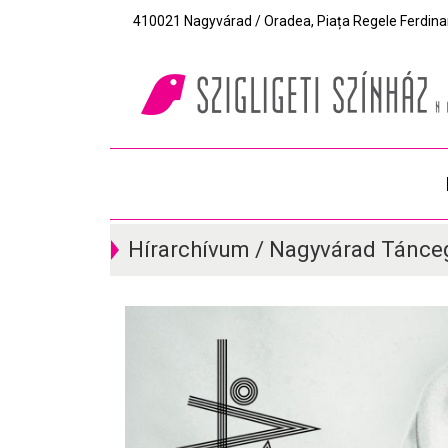
410021 Nagyvárad / Oradea, Piața Regele Ferdinand I
Hírarchívum / Nagyvárad Tánce