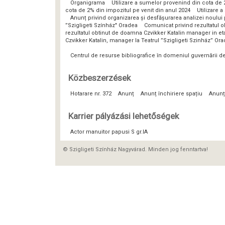
Organigrama
Utilizare a sumelor provenind din cota de 
cota de 2% din impozitul pe venit din anul 2024
Utilizare 
Anunț privind organizarea și desfășurarea analizei noulu
”Szigligeti Színház" Oradea
Comunicat privind rezultatul o
rezultatul obtinut de doamna Czvikker Katalin manager in eta
Czvikker Katalin, manager la Teatrul ”Szigligeti Szinház” Or
Centrul de resurse bibliografice în domeniul guvernării 
Közbeszerzések
Hotarare nr. 372
Anunț
Anunț închiriere spațiu
Anunț
Karrier pályázási lehetőségek
Actor manuitor papusi S gr.IA
© Szigligeti Színház Nagyvárad. Minden jog fenntartva!