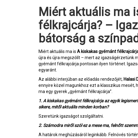
Miért aktuális ma is A kiskakas gyémánt
félkrajcárja? – Iga
bátorság a színpa
Miért aktuális ma is
A kiskakas gyémánt félkrajcárj
újra és újra megszólít – mert az igazságérzetünk 
gyémánt félkrajcárja pontosan ilyen történet. Igazs
egyaránt.
Az alábbi interjúban az előadás rendezőjét,
Halasi 
ennyire közel magunkhoz ezt a klasszikus mesét, hog
ma egy gyerek „gyémánt félkrajcárja”.
1. A kiskakas gyémánt félkrajcárja az egyik legismert
sikere, mitől aktuális minden korban?
Szeretünk igazságot szolgáltatni.
2. Számodra miről szól ez a mese ma, felnőtt szemm
A határok meghúzásáról leginkább. Felnövés történ