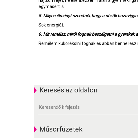
hajtson fejet, ne ellenkezzen. Talán a gyermeki igaz
egymásért is.
8. Milyen élményt szeretnél, hogy a nézők hazavigy
Sok energiát.
9. Mit remélsz, miről fognak beszélgetni a gyerekek 
Remélem kukorékolni fognak és abban benne lesz m
Keresés az oldalon
Műsorfüzetek