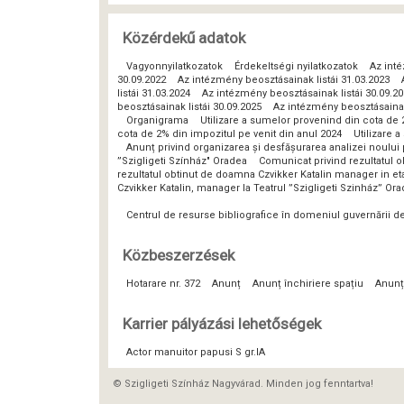
Közérdekű adatok
Vagyonnyilatkozatok
Érdekeltségi nyilatkozatok
Az inté
30.09.2022
Az intézmény beosztásainak listái 31.03.2023
listái 31.03.2024
Az intézmény beosztásainak listái 30.09.2
beosztásainak listái 30.09.2025
Az intézmény beosztásainak 
Organigrama
Utilizare a sumelor provenind din cota de 
cota de 2% din impozitul pe venit din anul 2024
Utilizare 
Anunț privind organizarea și desfășurarea analizei noulu
”Szigligeti Színház" Oradea
Comunicat privind rezultatul o
rezultatul obtinut de doamna Czvikker Katalin manager in eta
Czvikker Katalin, manager la Teatrul ”Szigligeti Szinház” Or
Centrul de resurse bibliografice în domeniul guvernării 
Közbeszerzések
Hotarare nr. 372
Anunț
Anunț închiriere spațiu
Anunț
Karrier pályázási lehetőségek
Actor manuitor papusi S gr.IA
© Szigligeti Színház Nagyvárad. Minden jog fenntartva!