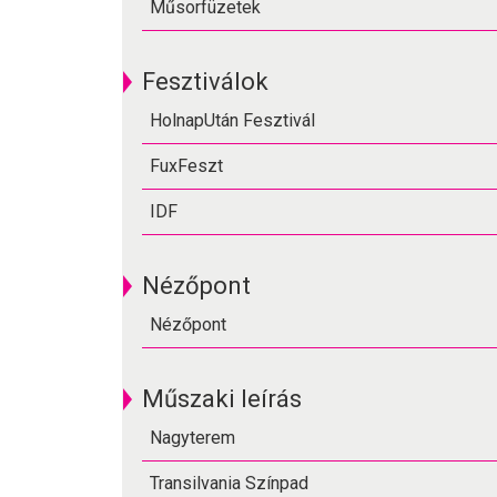
Műsorfüzetek
Fesztiválok
HolnapUtán Fesztivál
FuxFeszt
IDF
Nézőpont
Nézőpont
Műszaki leírás
Nagyterem
Transilvania Színpad