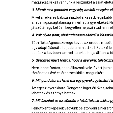
magunkat, ki kell vennünk a részünket a saját életün
3. Mi volt az a gondolat vagy kép, amiből az egész 
Mivel a felkérés bábszínházból érkezett, leginkább
amiben igazságtalanság éri, érheti a gyerekeket. 
játszótér egy kellően kegyetlen helyszín tud lenni ol
4. Volt olyan pont, ahol tudatosan eltértél a klasszi
Tóth Réka Ágnes szövege követi az eredeti mesét, i
egy adaptálásnál a terjedelem miatt kell. Ez az ő l
aduász a kezében, amivel sarokba tudja állítani a t
5. Szerinted miért fontos, hogy a gyerekek találkoz
Nem lenne fontos, de találkoznak vele. Ezért jó min
történet az övé és érdemes kiállni magunkért.
6. Mit gondolsz, mi lehet ma egy gyerek „gyémánt fél
Az egész gyerekkora. Rengeteg inger éri őket, sokat 
lehetnek és szárnyalhatnak.
7. Mit üzenhet ez az előadás a felnőtteknek, akik a g
Felnőttként képesek vagyunk beletörődni a hierarchia