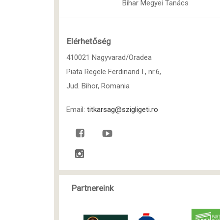
Bihar Megyei Tanács
Elérhetőség
410021 Nagyvarad/Oradea
Piata Regele Ferdinand I., nr.6,
Jud. Bihor, Romania
Email:
titkarsag@szigligeti.ro
Partnereink