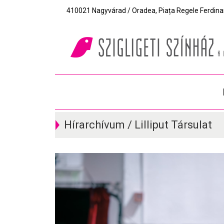
410021 Nagyvárad / Oradea, Piața Regele Ferdinand I
Hírarchívum / Lilliput Társulat