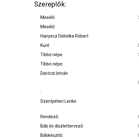
Szereplők:
Mesélő
Mesélő:
Hanyecz Debelka Róbert
Kuré
Tibbó népe
Tibbó népe:
Daróczi István
:
Szentpéteri Lenke
Rendező:
Báb és díszlettervező:
Bábkészítő: