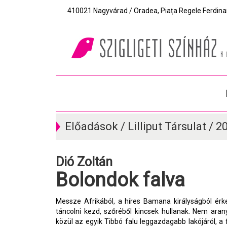
410021 Nagyvárad / Oradea, Piața Regele Ferdinand I
Előadások / Lilliput Társulat / 
Dió Zoltán
Bolondok falva
Messze Afrikából, a híres Bamana királyságból ér
táncolni kezd, szőréből kincsek hullanak. Nem ar
közül az egyik Tibbó falu leggazdagabb lakójáról, a 