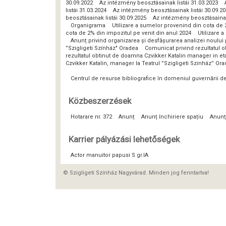
30.09.2022
Az intézmény beosztásainak listái 31.03.2023
listái 31.03.2024
Az intézmény beosztásainak listái 30.09.2
beosztásainak listái 30.09.2025
Az intézmény beosztásainak 
Organigrama
Utilizare a sumelor provenind din cota de 
cota de 2% din impozitul pe venit din anul 2024
Utilizare 
Anunț privind organizarea și desfășurarea analizei noulu
”Szigligeti Színház" Oradea
Comunicat privind rezultatul o
rezultatul obtinut de doamna Czvikker Katalin manager in eta
Czvikker Katalin, manager la Teatrul ”Szigligeti Szinház” Or
Centrul de resurse bibliografice în domeniul guvernării 
Közbeszerzések
Hotarare nr. 372
Anunț
Anunț închiriere spațiu
Anunț
Karrier pályázási lehetőségek
Actor manuitor papusi S gr.IA
© Szigligeti Színház Nagyvárad. Minden jog fenntartva!