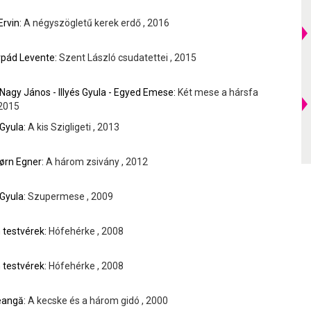
Ervin:
A négyszögletű kerek erdő , 2016
rpád Levente:
Szent László csudatettei , 2015
Nagy János - Illyés Gyula - Egyed Emese:
Két mese a hársfa
 2015
Gyula:
A kis Szigligeti , 2013
ørn Egner:
A három zsivány , 2012
Gyula:
Szupermese , 2009
 testvérek:
Hófehérke , 2008
 testvérek:
Hófehérke , 2008
eangă:
A kecske és a három gidó , 2000