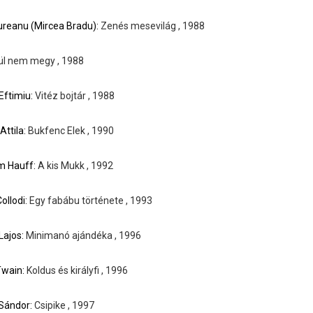
reanu (Mircea Bradu):
Zenés mesevilág , 1988
ül nem megy , 1988
 Eftimiu:
Vitéz bojtár , 1988
Attila:
Bukfenc Elek , 1990
m Hauff:
A kis Mukk , 1992
Collodi:
Egy fabábu története , 1993
Lajos:
Minimanó ajándéka , 1996
Twain:
Koldus és királyfi , 1996
 Sándor:
Csipike , 1997