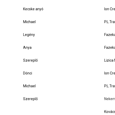
Kecske anyó
Ion Cr
Michael
P.L.Tr
Legény
Fazeka
Anya
Fazeka
Szereplő
Lizica
Dönci
Ion Cr
Michael
P.L.Tr
Szereplő
Nekem 
Kovác