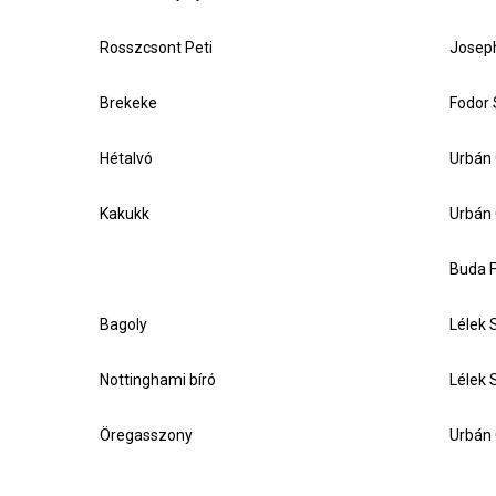
Rosszcsont Peti
Josep
Brekeke
Fodor
Hétalvó
Urbán 
Kakukk
Urbán 
Buda 
Bagoly
Lélek 
Nottinghami bíró
Lélek 
Öregasszony
Urbán 