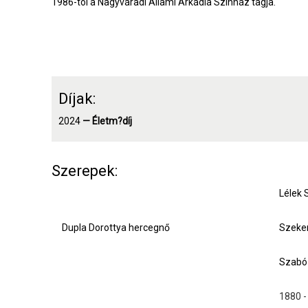
1986-tól a Nagyváradi Állami Árkádia Színház tagja.
Díjak:
2024
— Életm?díj
Szerepek:
Lélek 
Dupla Dorottya hercegnő
Szeker
Szabó 
1880 -