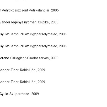
h Pehr:
Rosszcsont Peti kalandjai , 2005
 Sándor regénye nyomán:
Csipike , 2005
Gyula:
Sampucli, az irígy perselymalac , 2006
Gyula:
Sampucli, az irígy perselymalac , 2006
Ferenc:
Csillaglépő Csodaszarvas , 0000
Sándor-Tibor:
Robin Hód , 2009
Sándor-Tibor:
Robin Hód , 2009
Gyula:
Szupermese , 2009