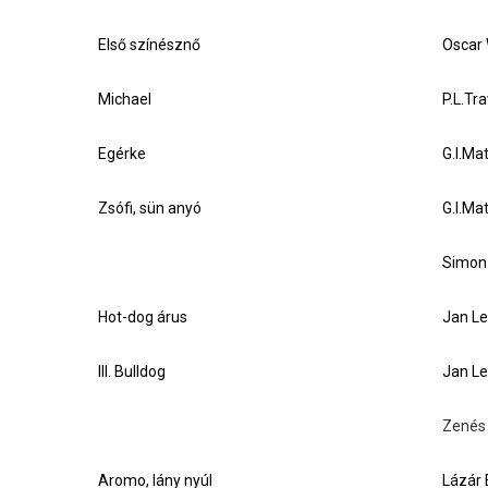
Első színésznő
Oscar 
Michael
P.L.Tr
Egérke
G.I.Ma
Zsófi, sün anyó
G.I.Ma
Simon
Hot-dog árus
Jan Le
III. Bulldog
Jan Le
Zenés 
Aromo, lány nyúl
Lázár 