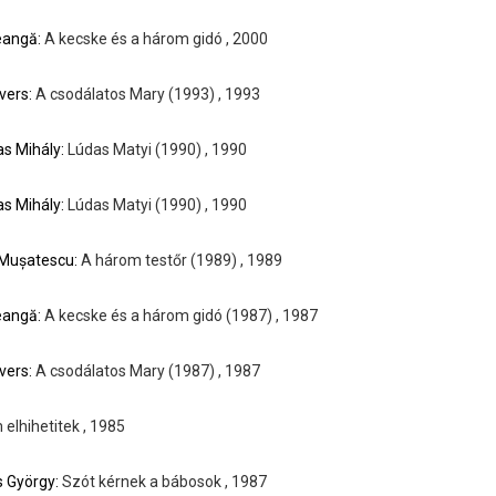
eangă:
A kecske és a három gidó , 2000
avers:
A csodálatos Mary (1993) , 1993
s Mihály:
Lúdas Matyi (1990) , 1990
s Mihály:
Lúdas Matyi (1990) , 1990
 Mușatescu:
A három testőr (1989) , 1989
eangă:
A kecske és a három gidó (1987) , 1987
avers:
A csodálatos Mary (1987) , 1987
elhihetitek , 1985
s György:
Szót kérnek a bábosok , 1987