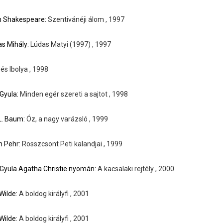
m Shakespeare:
Szentivánéji álom , 1997
s Mihály:
Lúdas Matyi (1997) , 1997
és Ibolya , 1998
Gyula:
Minden egér szereti a sajtot , 1998
L. Baum:
Óz, a nagy varázsló , 1999
h Pehr:
Rosszcsont Peti kalandjai , 1999
Gyula Agatha Christie nyomán:
A kacsalaki rejtély , 2000
Wilde:
A boldog királyfi , 2001
Wilde:
A boldog királyfi , 2001