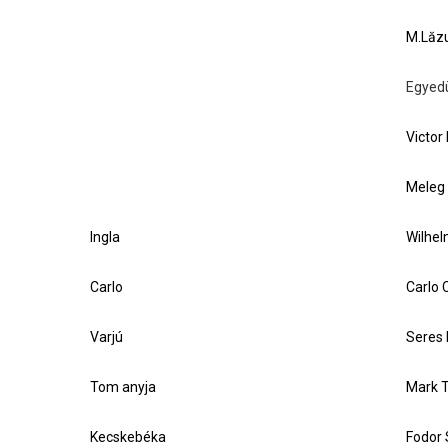
M.Lăzu
Egyed
Victor
Meleg 
Ingla
Wilhel
Carlo
Carlo 
Varjú
Seres 
Tom anyja
Mark 
Kecskebéka
Fodor