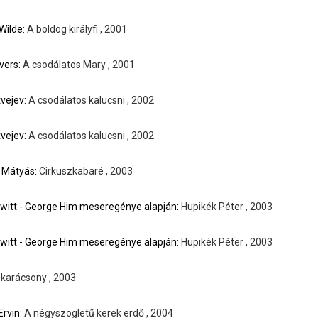
Wilde:
A boldog királyfi , 2001
avers:
A csodálatos Mary , 2001
tvejev:
A csodálatos kalucsni , 2002
tvejev:
A csodálatos kalucsni , 2002
 Mátyás:
Cirkuszkabaré , 2003
witt - George Him meseregénye alapján:
Hupikék Péter , 2003
witt - George Him meseregénye alapján:
Hupikék Péter , 2003
karácsony , 2003
Ervin:
A négyszögletű kerek erdő , 2004