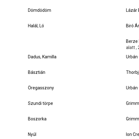
Dömdödöm
Lázár 
Halál, Ló
Biró Á
Berze 
alatt ,
Dadus, Kamilla
Urbán 
Básztián
Thorbj
Öregasszony
Urbán 
Szundi törpe
Grimm
Boszorka
Grimm
Nyúl
Ion Cr