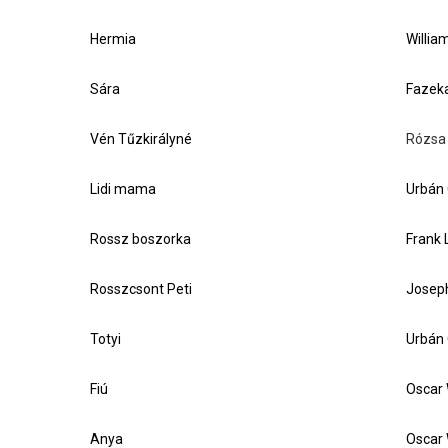
Hermia
Willia
Sára
Fazeka
Vén Tűzkirályné
Rózsa 
Lidi mama
Urbán 
Rossz boszorka
Frank 
Rosszcsont Peti
Josep
Totyi
Urbán 
Fiú
Oscar 
Anya
Oscar 