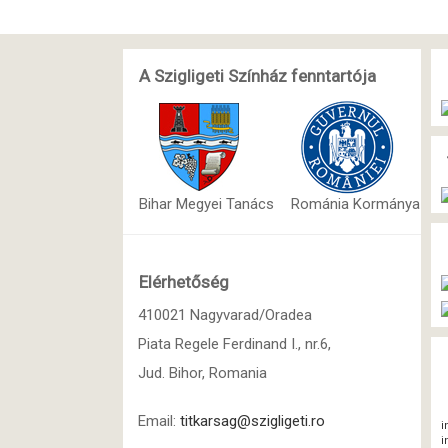
A Szigligeti Színház fenntartója
Bihar Megyei Tanács
Románia Kormánya
Elérhetőség
410021 Nagyvarad/Oradea
Piata Regele Ferdinand I., nr.6,
Jud. Bihor, Romania
Email:
titkarsag@szigligeti.ro
i
i