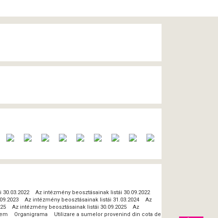
i 30.03.2022
Az intézmény beosztásainak listái 30.09.2022
.09.2023
Az intézmény beosztásainak listái 31.03.2024
Az
025
Az intézmény beosztásainak listái 30.09.2025
Az
lem
Organigrama
Utilizare a sumelor provenind din cota de