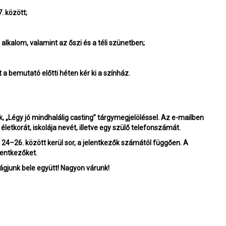
. között;
 alkalom, valamint az őszi és a téli szünetben;
a bemutató előtti héten kér ki a színház.
k, „Légy jó mindhalálig casting” tárgymegjelöléssel. Az e-mailben
életkorát, iskolája nevét, illetve egy szülő telefonszámát.
 24–26. között kerül sor, a jelentkezők számától függően. A
lentkezőket.
vágjunk bele együtt! Nagyon várunk!