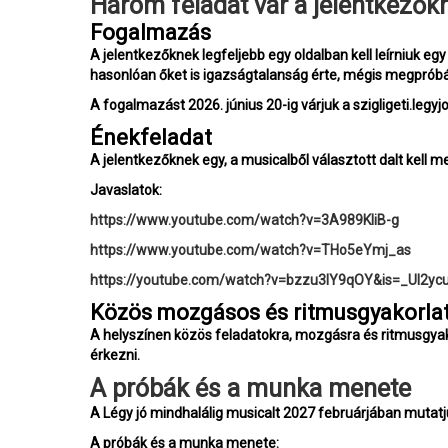
Három feladat vár a jelentkezők
Fogalmazás
A jelentkezőknek legfeljebb egy oldalban kell leírniuk eg
hasonlóan őket is igazságtalanság érte, mégis megpróbál
A fogalmazást 2026. június 20-ig várjuk a szigligeti.leg
Énekfeladat
A jelentkezőknek egy, a musicalből választott dalt kell 
Javaslatok:
https://www.youtube.com/watch?v=3A989KliB-g
https://www.youtube.com/watch?v=THo5eYmj_as
https://youtube.com/watch?v=bzzu3lY9qOY&is=_UI2y
Közös mozgásos és ritmusgyakorla
A helyszínen közös feladatokra, mozgásra és ritmusgyak
érkezni.
A próbák és a munka menete
A Légy jó mindhalálig musicalt 2027 februárjában mutatj
A próbák és a munka menete: