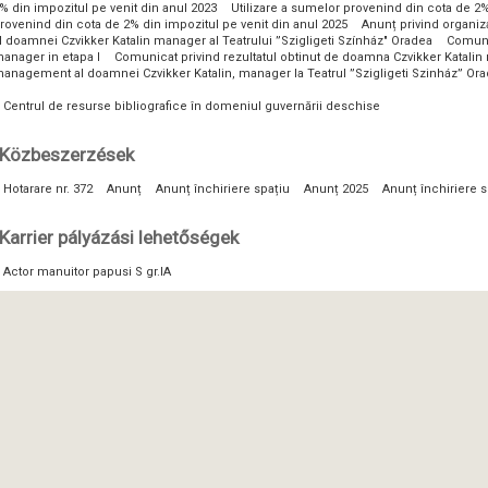
% din impozitul pe venit din anul 2023
Utilizare a sumelor provenind din cota de 2%
rovenind din cota de 2% din impozitul pe venit din anul 2025
Anunț privind organi
l doamnei Czvikker Katalin manager al Teatrului ”Szigligeti Színház" Oradea
Comunic
anager in etapa I
Comunicat privind rezultatul obtinut de doamna Czvikker Katalin 
anagement al doamnei Czvikker Katalin, manager la Teatrul ”Szigligeti Szinház” Or
Centrul de resurse bibliografice în domeniul guvernării deschise
Közbeszerzések
Hotarare nr. 372
Anunț
Anunț închiriere spațiu
Anunț 2025
Anunț închiriere s
Karrier pályázási lehetőségek
Actor manuitor papusi S gr.IA