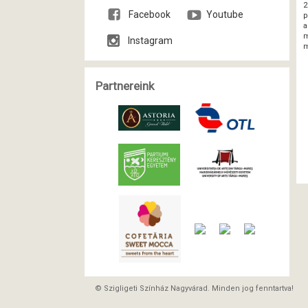
2
Facebook
Youtube
p
a
m
Instagram
m
Partnereink
© Szigligeti Színház Nagyvárad. Minden jog fenntartva!