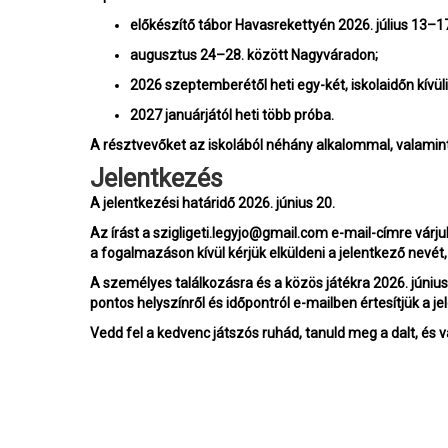
előkészítő tábor Havasrekettyén 2026. július 13–17
augusztus 24–28. között Nagyváradon;
2026 szeptemberétől heti egy-két, iskolaidőn kívüli
2027 januárjától heti több próba.
A résztvevőket az iskolából néhány alkalommal, valamint 
Jelentkezés
A jelentkezési határidő 2026. június 20.
Az írást a szigligeti.legyjo@gmail.com e-mail-címre várju
a fogalmazáson kívül kérjük elküldeni a jelentkező nevét, 
A személyes találkozásra és a közös játékra 2026. június
pontos helyszínről és időpontról e-mailben értesítjük a je
Vedd fel a kedvenc játszós ruhád, tanuld meg a dalt, és 