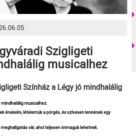
026.06.05
ndhalálig musicalhez
ó mindhalálig musicalhez.
tnek énekelni, lételemük a pörgés, és szívesen lennének egy
 meghallgatás vár, ahol teljesen önmaguk lehetnek.