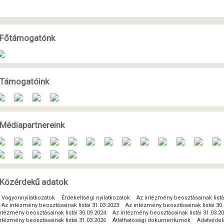
Főtámogatónk
Támogatóink
Médiapartnereink
Közérdekű adatok
Vagyonnyilatkozatok
Érdekeltségi nyilatkozatok
Az intézmény beosztásainak listá
Az intézmény beosztásainak listái 31.03.2023
Az intézmény beosztásainak listái 30
ntézmény beosztásainak listái 30.09.2024
Az intézmény beosztásainak listái 31.03.2
ntézmény beosztásainak listái 31.03.2026
Átláthatósági dokumentumok
Adatvéde