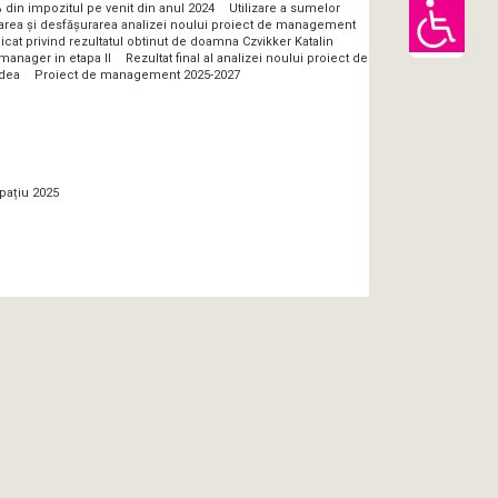
 din impozitul pe venit din anul 2024
Utilizare a sumelor
zarea și desfășurarea analizei noului proiect de management
at privind rezultatul obtinut de doamna Czvikker Katalin
manager in etapa II
Rezultat final al analizei noului proiect de
adea
Proiect de management 2025-2027
pațiu 2025