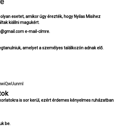
re
y olyan esetet, amikor úgy érezték, hogy Nyilas Misihez
tak kiállni magukért.
yjo@gmail.com e-mail-címre.
megtanulniuk, amelyet a személyes találkozón adnak elő.
cuwiQwUunml
tok
orlatokra is sor kerül, ezért érdemes kényelmes ruházatban
uk be.