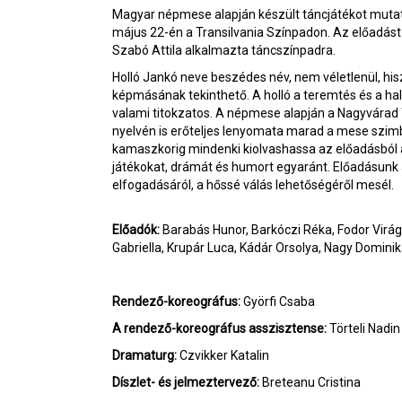
Magyar népmese alapján készült táncjátékot mutat
május 22-én a Transilvania Színpadon. Az előadást
Szabó Attila alkalmazta táncszínpadra.
Holló Jankó neve beszédes név, nem véletlenül, his
képmásának tekinthető. A holló a teremtés és a hal
valami titokzatos. A népmese alapján a Nagyvárad T
nyelvén is erőteljes lenyomata marad a mese szim
kamaszkorig mindenki kiolvashassa az előadásból 
játékokat, drámát és humort egyaránt. Előadásun
elfogadásáról, a hőssé válás lehetőségéről mesél.
Előadók:
Barabás Hunor, Barkóczi Réka, Fodor Virág
Gabriella, Krupár Luca, Kádár Orsolya, Nagy Domini
Rendező-koreográfus:
Györfi Csaba
A r
endező-koreográfus asszisztense:
Törteli Nadin
Dramaturg:
Czvikker Katalin
Díszlet- és jelmeztervező:
Breteanu Cristina