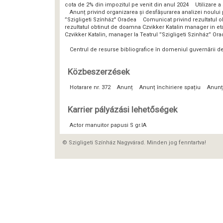
cota de 2% din impozitul pe venit din anul 2024
Utilizare 
Anunț privind organizarea și desfășurarea analizei noulu
”Szigligeti Színház" Oradea
Comunicat privind rezultatul o
rezultatul obtinut de doamna Czvikker Katalin manager in eta
Czvikker Katalin, manager la Teatrul ”Szigligeti Szinház” Or
Centrul de resurse bibliografice în domeniul guvernării 
Közbeszerzések
Hotarare nr. 372
Anunț
Anunț închiriere spațiu
Anunț
Karrier pályázási lehetőségek
Actor manuitor papusi S gr.IA
© Szigligeti Színház Nagyvárad. Minden jog fenntartva!