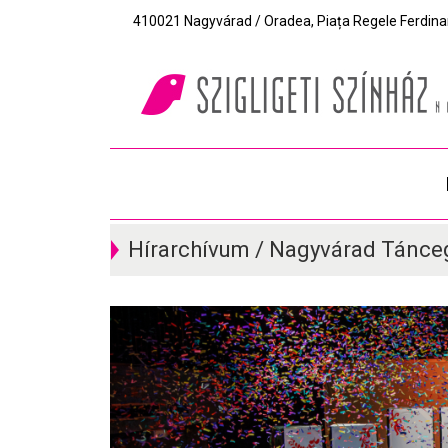
410021 Nagyvárad / Oradea, Piața Regele Ferdinand I
Hírarchívum / Nagyvárad Tánce