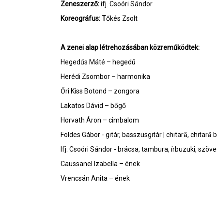
Zeneszerző:
ifj. Csoóri Sándor
Koreográfus: T
őkés Zsolt
A zenei alap létrehozásában közreműködtek:
Hegedűs Máté – hegedű
Herédi Zsombor – harmonika
Őri Kiss Botond – zongora
Lakatos Dávid – bőgő
Horvath Áron – cimbalom
Földes Gábor - gitár, basszusgitár | chitară, chitară 
Ifj. Csoóri Sándor - brácsa, tambura, írbuzuki, szöv
Caussanel Izabella – ének
Vrencsán Anita – ének