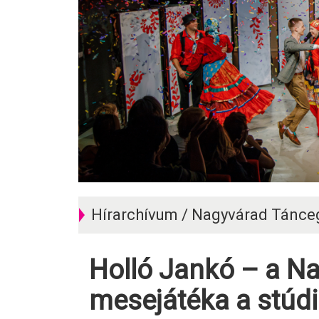
Hírarchívum / Nagyvárad Tánce
Holló Jankó – a Nagyvárad Táncegyüttes
mesejátéka a stúd