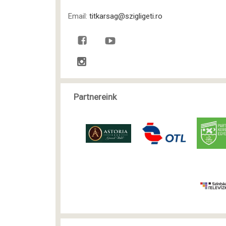
Email:
titkarsag@szigligeti.ro
Partnereink