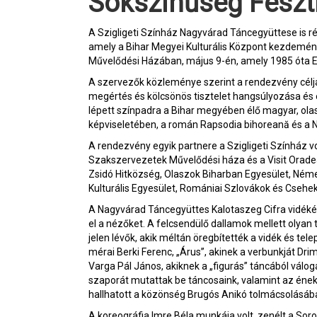
Sokszínűség Feszti
A Szigligeti Színház Nagyvárad Táncegyüttese is rés
amely a Bihar Megyei Kulturális Központ kezdemé
Művelődési Házában, május 9-én, amely 1985 óta E
A szervezők közleménye szerint a rendezvény célja
megértés és kölcsönös tisztelet hangsúlyozása és
lépett színpadra a Bihar megyében élő magyar, ola
képviseletében, a román Rapsodia bihoreană és a Nu
A rendezvény egyik partnere a Szigligeti Színház vo
Szakszervezetek Művelődési háza és a Visit Oradea
Zsidó Hitközség, Olaszok Biharban Egyesület, Né
Kulturális Egyesület, Romániai Szlovákok és Cseh
A Nagyvárad Táncegyüttes Kalotaszeg Cifra vidékér
el a nézőket. A felcsendülő dallamok mellett oly
jelen lévők, akik méltán öregbítették a vidék és tel
mérai Berki Ferenc, „Árus”, akinek a verbunkját Drim
Varga Pál János, akiknek a „figurás” táncából válo
szaporát mutattak be táncosaink, valamint az ének
hallhatott a közönség Brugós Anikó tolmácsolásáb
A koreográfia Imre Béla munkája volt, zenélt a Sor