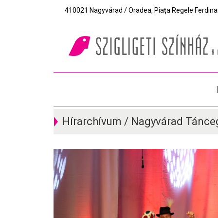
410021 Nagyvárad / Oradea, Piața Regele Ferdinand I
Hírarchívum / Nagyvárad Tánce