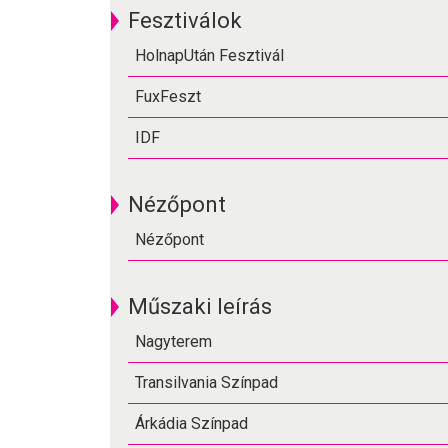
Fesztiválok
HolnapUtán Fesztivál
FuxFeszt
IDF
Nézőpont
Nézőpont
Műszaki leírás
Nagyterem
Transilvania Színpad
Árkádia Színpad