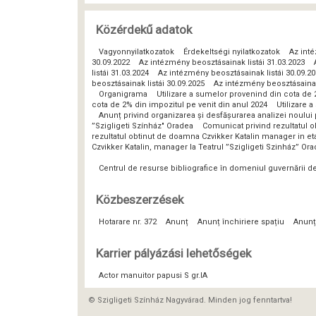
Közérdekű adatok
Vagyonnyilatkozatok
Érdekeltségi nyilatkozatok
Az inté
30.09.2022
Az intézmény beosztásainak listái 31.03.2023
listái 31.03.2024
Az intézmény beosztásainak listái 30.09.2
beosztásainak listái 30.09.2025
Az intézmény beosztásainak 
Organigrama
Utilizare a sumelor provenind din cota de 
cota de 2% din impozitul pe venit din anul 2024
Utilizare 
Anunț privind organizarea și desfășurarea analizei noulu
”Szigligeti Színház" Oradea
Comunicat privind rezultatul o
rezultatul obtinut de doamna Czvikker Katalin manager in eta
Czvikker Katalin, manager la Teatrul ”Szigligeti Szinház” Or
Centrul de resurse bibliografice în domeniul guvernării 
Közbeszerzések
Hotarare nr. 372
Anunț
Anunț închiriere spațiu
Anunț
Karrier pályázási lehetőségek
Actor manuitor papusi S gr.IA
© Szigligeti Színház Nagyvárad. Minden jog fenntartva!