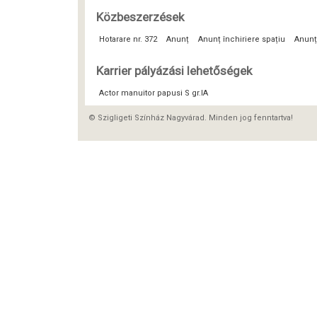
Közbeszerzések
Hotarare nr. 372
Anunț
Anunț închiriere spațiu
Anunț
Karrier pályázási lehetőségek
Actor manuitor papusi S gr.IA
© Szigligeti Színház Nagyvárad. Minden jog fenntartva!