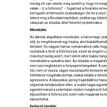
mindig ott van velünk, még azelőtt is, hogy mi megé
valaki – ő, a Schmürz” – fogalmaz a hivatalos ismer
befogadói értelmezési szabadságot. De ha a néző el
tekinti meg a Birodalomépítőket, ezáltal egy többr
válaszait az előadás által felvetett problémákra.
Menekülés
Az alkotás alapállása menekülés: a háromtagú csa
elől, és megérkeznek egy házba, ahol kialakíthatnák
életüket. De nagyon hamar nyilvánvalóvá válik, hog
osztaniuk a teret a Schmürzzel, ezzel az engem Lo
másrészt pedig azért, mert időről időre baljós han
menekülésre sarkallva őket. Az előadás a magánéle
nem tud megbirkózni a fenyegetettségekkel. A sze
tűri, nem üt vissza, vagyis visszataszító kinézet
feltétlenül megátalkodottak, sokkal inkább a tehet
agresszióra. A klasszikus görög tragédiákhoz has
végzetük beteljesülése ellen: a család tagjai egy
egyedül marad a számtalan módon megkínzott Schm
elpusztítani a Schmürzöt, ezért neki magának és k
elpusztulnia.
Kedvező összkép