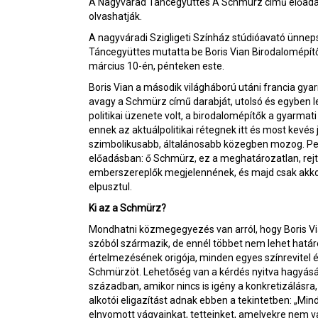
A Nagyvárad Táncegyüttes A Schmürz című előadásáró
olvashatják.
A nagyváradi Szigligeti Színház stúdióavató ünnep
Táncegyüttes mutatta be Boris Vian Birodalomépít
március 10-én, pénteken este.
Boris Vian a második világháború utáni francia gy
avagy a Schmürz című darabját, utolsó és egyben 
politikai üzenete volt, a birodalomépítők a gyarmat
ennek az aktuálpolitikai rétegnek itt és most kevé
szimbolikusabb, általánosabb közegben mozog. Pe
előadásban: ő Schmürz, ez a meghatározatlan, rejté
emberszereplők megjelennének, és majd csak akkor
elpusztul.
Ki az a Schmürz?
Mondhatni közmegegyezés van arról, hogy Boris Vi
szóból származik, de ennél többet nem lehet határoz
értelmezésének origója, minden egyes színrevitel é
Schmürzöt. Lehetőség van a kérdés nyitva hagyására
században, amikor nincs is igény a konkretizálásra
alkotói eligazítást adnak ebben a tekintetben: „Mi
elnyomott vágyainkat, tetteinket, amelyekre nem vag