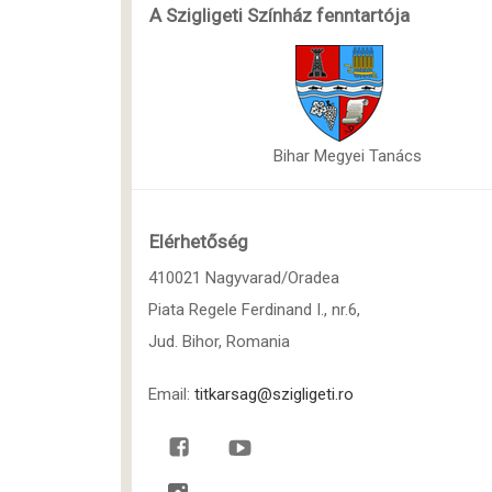
A Szigligeti Színház fenntartója
Bihar Megyei Tanács
Elérhetőség
410021 Nagyvarad/Oradea
Piata Regele Ferdinand I., nr.6,
Jud. Bihor, Romania
Email:
titkarsag@szigligeti.ro