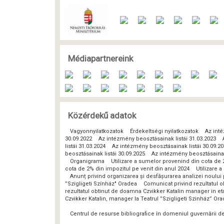
Médiapartnereink
Közérdekű adatok
Vagyonnyilatkozatok
Érdekeltségi nyilatkozatok
Az inté
30.09.2022
Az intézmény beosztásainak listái 31.03.2023
listái 31.03.2024
Az intézmény beosztásainak listái 30.09.2
beosztásainak listái 30.09.2025
Az intézmény beosztásainak 
Organigrama
Utilizare a sumelor provenind din cota de 
cota de 2% din impozitul pe venit din anul 2024
Utilizare 
Anunț privind organizarea și desfășurarea analizei noulu
”Szigligeti Színház" Oradea
Comunicat privind rezultatul o
rezultatul obtinut de doamna Czvikker Katalin manager in eta
Czvikker Katalin, manager la Teatrul ”Szigligeti Szinház” Or
Centrul de resurse bibliografice în domeniul guvernării 