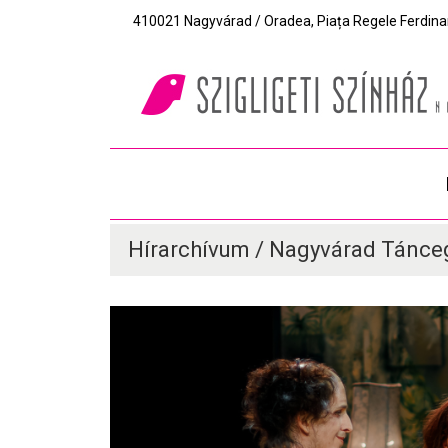
410021 Nagyvárad / Oradea, Piața Regele Ferdinand I
Hírarchívum / Nagyvárad Tánce