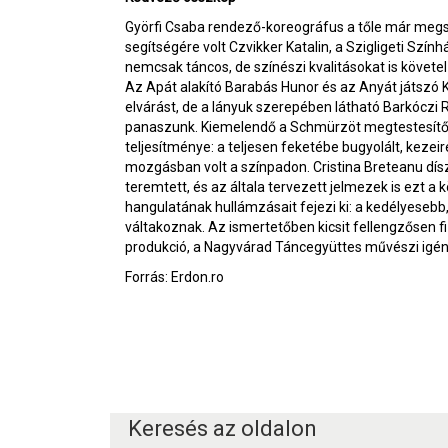
Györfi Csaba rendező-koreográfus a tőle már megsz
segítségére volt Czvikker Katalin, a Szigligeti Szí
nemcsak táncos, de színészi kvalitásokat is követel
Az Apát alakító Barabás Hunor és az Anyát játszó K
elvárást, de a lányuk szerepében látható Barkóczi 
panaszunk. Kiemelendő a Schmürzöt megtestesítő T
teljesítménye: a teljesen feketébe bugyolált, kezei
mozgásban volt a színpadon. Cristina Breteanu dísz
teremtett, és az általa tervezett jelmezek is ezt 
hangulatának hullámzásait fejezi ki: a kedélyeseb
váltakoznak. Az ismertetőben kicsit fellengzősen fi
produkció, a Nagyvárad Táncegyüttes művészi igén
Forrás: Erdon.ro
Keresés az oldalon