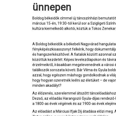
ünnepen
Boldog békeidők címmel új táncszínházi bemutatót
március 15-én, 19:30-tól kerül sor a Szigligeti S
kultúra kiemelkedő alkotói, köztük a Tokos Zenekar
A Boldog békeidők a békebeli Nagyvárad hangulatait
fényképészkisasszonyt felkérik, hogy dokumentálja a
és hangszerkészítővel. A fiatalok között azonnal sz
közöttük kezdetét. Képes levelezőlapokon és távir
érzelmeikről, írásaikban megelevenednek a városi 
találkozók sorozata követi. Bár Vilma és Gyula bo
azzal, hogy egészen máshogy gondolkodnak a világr
hogy hogyan szeretnék leélni az életüket – de vaj
minden akadályt?
Az élőzenés, szerelemmel átszőtt táncelőadáshoz a
Dezső, az előadás Harangozó Gyula-díjas rendező-k
a 1800-as évek végének és az 1900-as évek elején
Az előadást a Márciusi Ifjak Díj átadása előzi meg