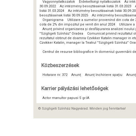
Vagyonnyilatkozatok
Érdekeltségi nyilatkozatok
Az inté
30.09.2022
Az intézmény beosztásainak listái 31.03.2023
listái 31.03.2024
Az intézmény beosztásainak listái 30.09.2
beosztásainak listái 30.09.2025
Az intézmény beosztásainak 
Organigrama
Utilizare a sumelor provenind din cota de 
cota de 2% din impozitul pe venit din anul 2024
Utilizare 
Anunț privind organizarea și desfășurarea analizei noulu
”Szigligeti Színház" Oradea
Comunicat privind rezultatul o
rezultatul obtinut de doamna Czvikker Katalin manager in eta
Czvikker Katalin, manager la Teatrul ”Szigligeti Szinház” Or
Centrul de resurse bibliografice în domeniul guvernării 
Közbeszerzések
Hotarare nr. 372
Anunț
Anunț închiriere spațiu
Anunț
Karrier pályázási lehetőségek
Actor manuitor papusi S gr.IA
© Szigligeti Színház Nagyvárad. Minden jog fenntartva!