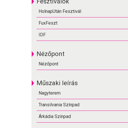
Fesztiválok
HolnapUtán Fesztivál
FuxFeszt
IDF
Nézőpont
Nézőpont
Műszaki leírás
Nagyterem
Transilvania Színpad
Árkádia Színpad