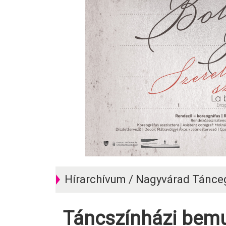
Hírarchívum / Nagyvárad Tánce
Táncszínházi bemutató a nemzeti