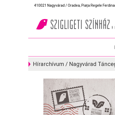
410021 Nagyvárad / Oradea, Piața Regele Ferdinand I
Hírarchívum / Nagyvárad Tánce