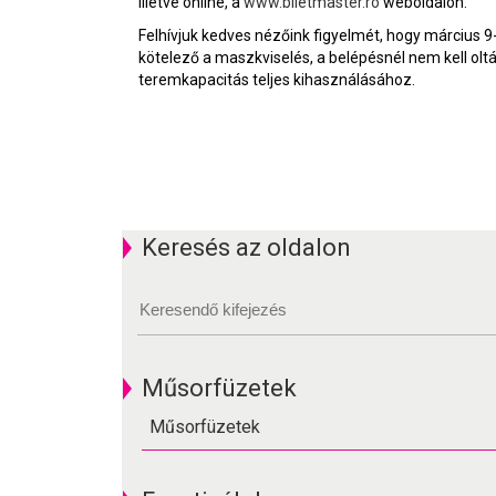
illetve online, a
www.biletmaster.ro
weboldalon.
Felhívjuk kedves nézőink figyelmét, hogy március 9
kötelező a maszkviselés, a belépésnél nem kell oltá
teremkapacitás teljes kihasználásához.
Keresés az oldalon
Műsorfüzetek
Műsorfüzetek