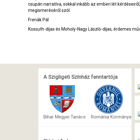
csupán narratíva, sokkal inkább az emberi lét kérdéseirő
megismeréséről szól.
Frenák Pál
Kossuth-díjas és Moholy-Nagy László-díjas, érdemes mű
A Szigligeti Színház fenntartója
Bihar Megyei Tanács
Románia Kormánya