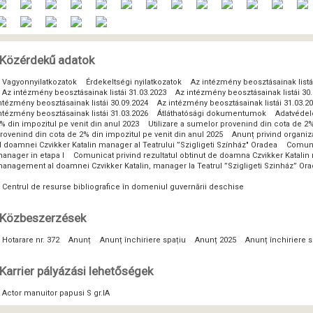
Közérdekű adatok
Vagyonnyilatkozatok
Érdekeltségi nyilatkozatok
Az intézmény beosztásainak listá
Az intézmény beosztásainak listái 31.03.2023
Az intézmény beosztásainak listái 30
ntézmény beosztásainak listái 30.09.2024
Az intézmény beosztásainak listái 31.03.2
ntézmény beosztásainak listái 31.03.2026
Átláthatósági dokumentumok
Adatvéde
% din impozitul pe venit din anul 2023
Utilizare a sumelor provenind din cota de 2%
rovenind din cota de 2% din impozitul pe venit din anul 2025
Anunț privind organi
l doamnei Czvikker Katalin manager al Teatrului ”Szigligeti Színház" Oradea
Comunic
anager in etapa I
Comunicat privind rezultatul obtinut de doamna Czvikker Katalin 
anagement al doamnei Czvikker Katalin, manager la Teatrul ”Szigligeti Szinház” Or
Centrul de resurse bibliografice în domeniul guvernării deschise
Közbeszerzések
Hotarare nr. 372
Anunț
Anunț închiriere spațiu
Anunț 2025
Anunț închiriere s
Karrier pályázási lehetőségek
Actor manuitor papusi S gr.IA