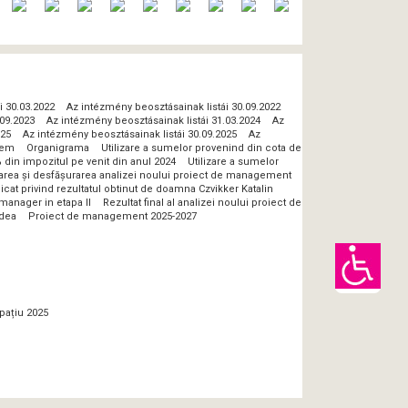
i 30.03.2022
Az intézmény beosztásainak listái 30.09.2022
.09.2023
Az intézmény beosztásainak listái 31.03.2024
Az
025
Az intézmény beosztásainak listái 30.09.2025
Az
lem
Organigrama
Utilizare a sumelor provenind din cota de
 din impozitul pe venit din anul 2024
Utilizare a sumelor
zarea și desfășurarea analizei noului proiect de management
at privind rezultatul obtinut de doamna Czvikker Katalin
manager in etapa II
Rezultat final al analizei noului proiect de
adea
Proiect de management 2025-2027
pațiu 2025