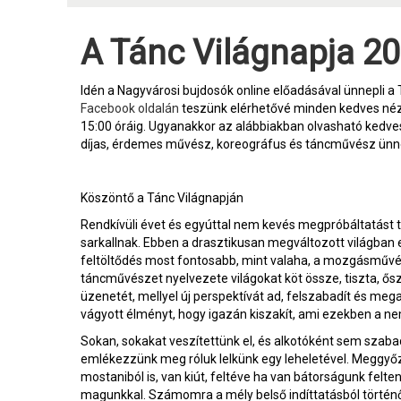
A Tánc Világnapja 2
Idén a Nagyvárosi bujdosók online előadásával ünnepli a 
Facebook oldalán
teszünk elérhetővé minden kedves néző
15:00 óráig. Ugyanakkor az alábbiakban olvasható kedve
díjas, érdemes művész, koreográfus és táncművész ünn
Köszöntő a Tánc Világnapján
Rendkívüli évet és egyúttal nem kevés megpróbáltatást t
sarkallnak. Ebben a drasztikusan megváltozott világban e
feltöltődés most fontosabb, mint valaha, a mozgásművé
táncművészet nyelvezete világokat köt össze, tiszta, ős
üzenetét, mellyel új perspektívát ad, felszabadít és me
vágyott élményt, hogy igazán kiszakít, ami ezekben a 
Sokan, sokakat veszítettünk el, és alkotóként sem szab
emlékezzünk meg róluk lelkünk egy leheletével. Meggyő
mostaniból is, van kiút, feltéve ha van bátorságunk felt
magunkkal. Számomra a mély belső indíttatásból történő