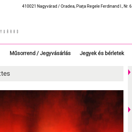
410021 Nagyvárad / Oradea, Piața Regele Ferdinand I., Nr. 6.
Műsorrend / Jegyvásárlás
Jegyek és bérletek
ttes