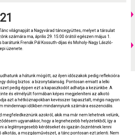
021
Tánc világnapját a Nagyvárad táncegyüttes, melyet a társulat
nk számára ma, április 29. 15:00 órától egészen május 1.
s barátunk Frenák Pál Kossuth-díjas és Moholy-Nagy László-
epi üzenete.
udhatunk a hátunk mögött, az ilyen időszakok pedig reflekcióra
gy dolog biztos: a bizonytalanság. Pontosan emiatt a lelki
szet pedig éppen ezt a kapaszkodót adhatja a kezünkbe. A
zinte és elmélyült formában képes megjeleníteni az alkotó
gadja azt a hétköznapokban kevésszer tapasztalt, mégis nagyon
nem mindennapi időkben mindannyiunk számára esszenciális.
ad megfeledkeznünk azokról, akik ma már nem lehetnek velünk,
ződésem ugyanakkor, hogy a legnehezebb helyzetekből, így a
enni a leglényegesebb kérdéseket és igazán őszintének lenni
 alkotás, a mozgásművészet, a tánc pontosan ezt jelenti. Nem