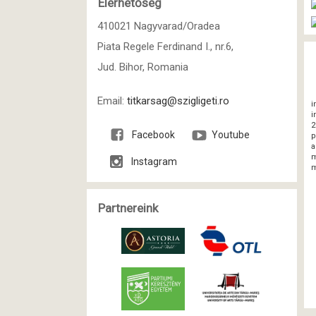
Elérhetőség
410021 Nagyvarad/Oradea
Piata Regele Ferdinand I., nr.6,
Jud. Bihor, Romania
Email:
titkarsag@szigligeti.ro
i
i
2
Facebook
Youtube
p
a
m
Instagram
m
Partnereink