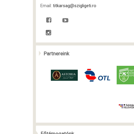
Email:
titkarsag@szigligeti.ro
Partnereink
Főtámogatónk