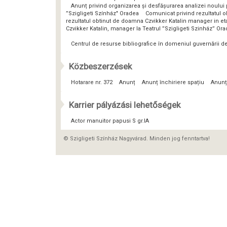
Anunț privind organizarea și desfășurarea analizei noulu
”Szigligeti Színház" Oradea
Comunicat privind rezultatul o
rezultatul obtinut de doamna Czvikker Katalin manager in eta
Czvikker Katalin, manager la Teatrul ”Szigligeti Szinház” Or
Centrul de resurse bibliografice în domeniul guvernării 
Közbeszerzések
Hotarare nr. 372
Anunț
Anunț închiriere spațiu
Anunț
Karrier pályázási lehetőségek
Actor manuitor papusi S gr.IA
© Szigligeti Színház Nagyvárad. Minden jog fenntartva!