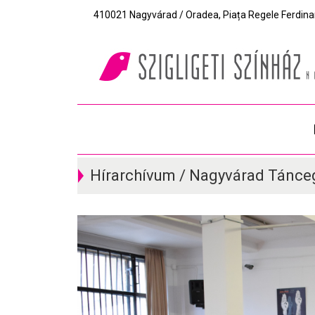
410021 Nagyvárad / Oradea, Piața Regele Ferdinand I
Hírarchívum / Nagyvárad Tánce