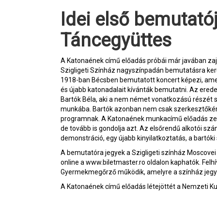
Idei első bemutatójára készül a Nagyvárad
Táncegyüttes
A Katonaének című előadás próbái már javában zajl
Szigligeti Színház nagyszínpadán bemutatásra ker
1918-ban Bécsben bemutatott koncert képezi, am
és újabb katonadalait kívánták bemutatni. Az erede
Bartók Béla, aki a nem német vonatkozású részét sz
munkába. Bartók azonban nem csak szerkesztőként
programnak. A Katonaének munkacímű előadás zenei
de tovább is gondolja azt. Az elsőrendű alkotói s
demonstráció, egy újabb kinyilatkoztatás, a bartóki
A bemutatóra jegyek a Szigligeti színház Moscovei (
online a www.biletmaster.ro oldalon kaphatók. Felh
Gyermekmegőrző működik, amelyre a színház jegyp
A Katonaének című előadás létejöttét a Nemzeti Kul