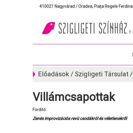
410021 Nagyvárad / Oradea, Piața Regele Ferdinand I
Előadások / Szigligeti Társulat 
Villámcsapottak
Forditó:
Zenés improvizációs revü csodákról és véletlenekről