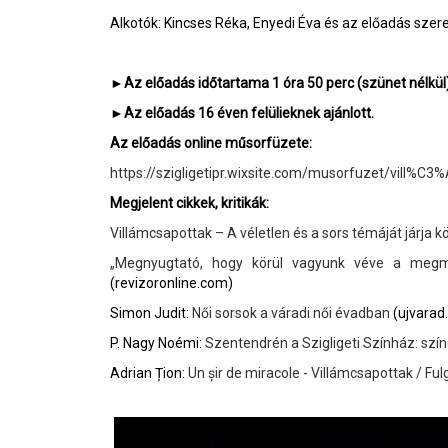
Alkotók: Kincses Réka, Enyedi Éva és az előadás szere
►
Az előadás időtartama 1 óra 50 perc (szünet nélkül)
►Az előadás 16 éven felülieknek ajánlott.
Az előadás online műsorfüzete:
https://szigligetipr.wixsite.com/musorfuzet/vill%C
Megjelent cikkek, kritikák:
Villámcsapottak – A véletlen és a sors témáját járja 
„Megnyugtató, hogy körül vagyunk véve a megma
(revizoronline.com)
Simon Judit:
Női sorsok a váradi női évadban
(ujvarad.
P. Nagy Noémi:
Szentendrén a Szigligeti Színház: szí
Adrian Țion:
Un șir de miracole - Villámcsapottak / Ful