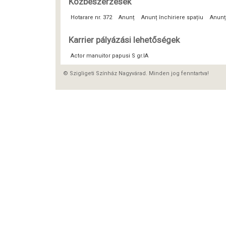
Közbeszerzések
Hotarare nr. 372
Anunț
Anunț închiriere spațiu
Anunț
Karrier pályázási lehetőségek
Actor manuitor papusi S gr.IA
© Szigligeti Színház Nagyvárad. Minden jog fenntartva!