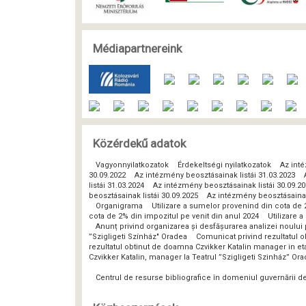
Médiapartnereink
Közérdekű adatok
Vagyonnyilatkozatok
Érdekeltségi nyilatkozatok
Az inté
30.09.2022
Az intézmény beosztásainak listái 31.03.2023
listái 31.03.2024
Az intézmény beosztásainak listái 30.09.2
beosztásainak listái 30.09.2025
Az intézmény beosztásainak 
Organigrama
Utilizare a sumelor provenind din cota de 
cota de 2% din impozitul pe venit din anul 2024
Utilizare 
Anunț privind organizarea și desfășurarea analizei noulu
”Szigligeti Színház" Oradea
Comunicat privind rezultatul o
rezultatul obtinut de doamna Czvikker Katalin manager in eta
Czvikker Katalin, manager la Teatrul ”Szigligeti Szinház” Or
Centrul de resurse bibliografice în domeniul guvernării 