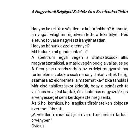
A Nagyváradi Szigligeti Színház és a Szentendrei Teát
Hogyan kezeljük a véletlent a kultúránkban? A sors ide
a nyugati világban rég elvesztette a tekintélyét. P
életünk folyása nagyrészt irányíthatatlan.
Hogyan bánunk ezzel a ténnyel?
Mit tudunk, mit gondolunk róla?
A spektrum egyik végén a statisztikusok állna
magyarázataikkal, a másik végén pedig a vallás, és egy 
A Ceaușescu rendszerben az erdélyi magyarok nag
történelem szakokra csak néhány diákot vettek fel, í
számára az előmenetel a matematika-fizika tanulás 
Már első találkozáskor kiderült, hogy a színészek t
vallásos nevelést kaptak, és a babonás nagyszülők pr
érvényességét sem kérdőjelezte meg senki.
Az ő hol komikus, hol tragikus történeteiken dolgo
szerepet játszott.
„A véletlen mindenütt jelen van. Türelmesen tartsd 
örvényben.”
Ovidius