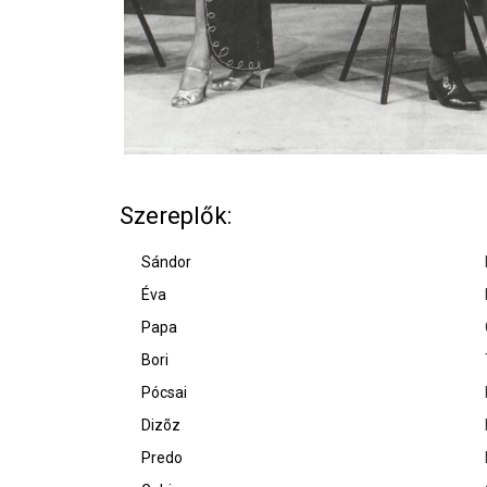
Szereplők:
Sándor
Éva
Papa
Bori
Pócsai
Dizõz
Predo