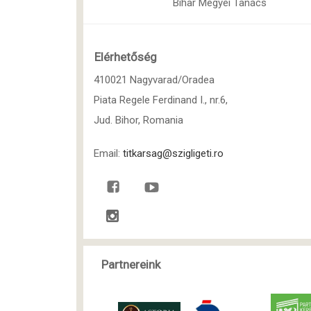
Bihar Megyei Tanács
Elérhetőség
410021 Nagyvarad/Oradea
Piata Regele Ferdinand I., nr.6,
Jud. Bihor, Romania
Email:
titkarsag@szigligeti.ro
Partnereink