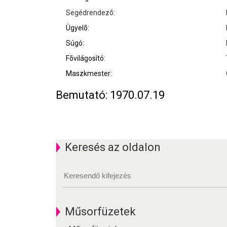
Segédrendezõ:
Ügyelõ:
Súgó:
Fõvilágosító:
Maszkmester:
Bemutató: 1970.07.19
Keresés az oldalon
Műsorfüzetek