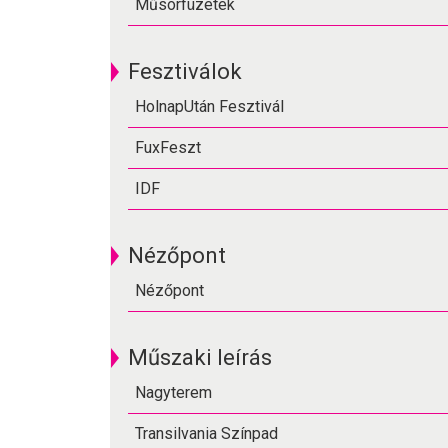
Műsorfüzetek
Fesztiválok
HolnapUtán Fesztivál
FuxFeszt
IDF
Nézőpont
Nézőpont
Műszaki leírás
Nagyterem
Transilvania Színpad