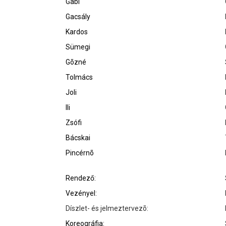
Gabi
Gacsály
Kardos
Sümegi
Gõzné
Tolmács
Joli
Ili
Zsófi
Bácskai
Pincérnõ
Rendező:
Vezényel:
Díszlet- és jelmeztervezõ:
Koreográfia: