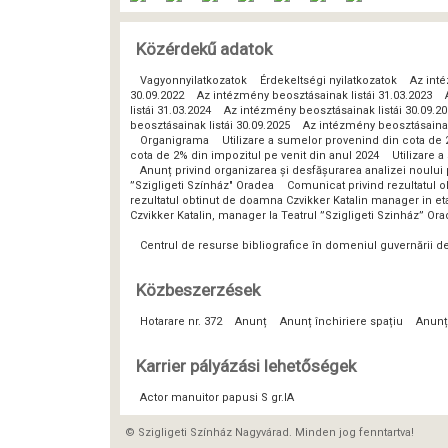
Közérdekű adatok
Vagyonnyilatkozatok
Érdekeltségi nyilatkozatok
Az inté
30.09.2022
Az intézmény beosztásainak listái 31.03.2023
listái 31.03.2024
Az intézmény beosztásainak listái 30.09.2
beosztásainak listái 30.09.2025
Az intézmény beosztásainak 
Organigrama
Utilizare a sumelor provenind din cota de 
cota de 2% din impozitul pe venit din anul 2024
Utilizare 
Anunț privind organizarea și desfășurarea analizei noulu
”Szigligeti Színház" Oradea
Comunicat privind rezultatul o
rezultatul obtinut de doamna Czvikker Katalin manager in eta
Czvikker Katalin, manager la Teatrul ”Szigligeti Szinház” Or
Centrul de resurse bibliografice în domeniul guvernării 
Közbeszerzések
Hotarare nr. 372
Anunț
Anunț închiriere spațiu
Anunț
Karrier pályázási lehetőségek
Actor manuitor papusi S gr.IA
© Szigligeti Színház Nagyvárad. Minden jog fenntartva!