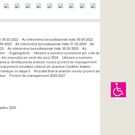
i 30.03.2022
Az intézmény beosztásainak listái 30.09.2022
.09.2023
Az intézmény beosztásainak listái 31.03.2024
Az
025
Az intézmény beosztásainak listái 30.09.2025
Az
lem
Organigrama
Utilizare a sumelor provenind din cota de
 din impozitul pe venit din anul 2024
Utilizare a sumelor
zarea și desfășurarea analizei noului proiect de management
at privind rezultatul obtinut de doamna Czvikker Katalin
manager in etapa II
Rezultat final al analizei noului proiect de
adea
Proiect de management 2025-2027
pațiu 2025