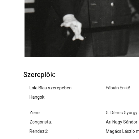
Szereplők:
Lola Blau szerepében:
Fábián Enikő
Hangok:
Zene:
G. Dénes György
Zongorista:
Ari Nagy Sándor
Rendező:
Magács László m