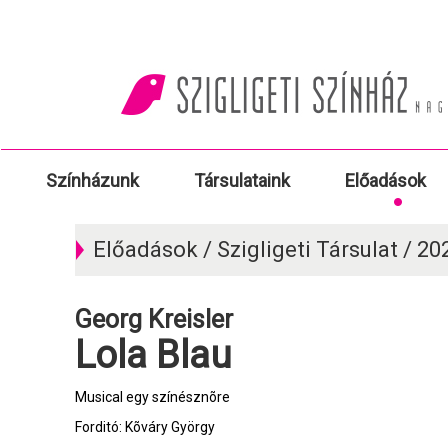
Színházunk
Társulataink
Előadások
Előadások / Szigligeti Társulat / 2
Georg Kreisler
Lola Blau
Musical egy színésznõre
Forditó: Kõváry György