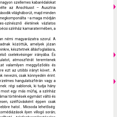
s nagyon szellemes kabarédalokat
télte az Anschlusst – Ausztria
ásodik világháborút, majd minden
t megkomponálta –a maga módján
s-színésznõ életének vázlatos
 bécsi színház kamaratermében, a
ban némi magyarázatra szorul. A
kadnak közöttük, amelyek józan
nkre, késztetnek állásfoglalásra,
elsõ cselekvésinger irányába. És
gulatot, atmoszférát teremtenek
unkat valamilyen meggyõzõdés és
re ezt az utóbbi irányt követ... A
k nevezni, csak könnyedén érint.
érzelmes hangulatszférán vagy a
enek: régi sablonok, ki tudja hány
ák most egy más mûfaj, a színház
ámai történések egymást váltó és
esen, szélfúvásként éppen csak
ebbre hatol… Micsoda lehetõség:
 komédiázások ilyen villogó során;