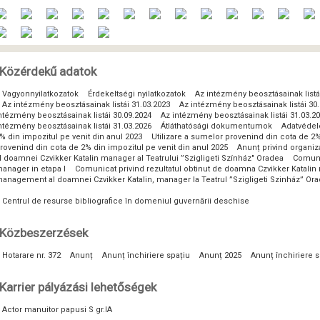
Közérdekű adatok
Vagyonnyilatkozatok
Érdekeltségi nyilatkozatok
Az intézmény beosztásainak listá
Az intézmény beosztásainak listái 31.03.2023
Az intézmény beosztásainak listái 30
ntézmény beosztásainak listái 30.09.2024
Az intézmény beosztásainak listái 31.03.2
ntézmény beosztásainak listái 31.03.2026
Átláthatósági dokumentumok
Adatvéde
% din impozitul pe venit din anul 2023
Utilizare a sumelor provenind din cota de 2%
rovenind din cota de 2% din impozitul pe venit din anul 2025
Anunț privind organi
l doamnei Czvikker Katalin manager al Teatrului ”Szigligeti Színház" Oradea
Comunic
anager in etapa I
Comunicat privind rezultatul obtinut de doamna Czvikker Katalin 
anagement al doamnei Czvikker Katalin, manager la Teatrul ”Szigligeti Szinház” Or
Centrul de resurse bibliografice în domeniul guvernării deschise
Közbeszerzések
Hotarare nr. 372
Anunț
Anunț închiriere spațiu
Anunț 2025
Anunț închiriere s
Karrier pályázási lehetőségek
Actor manuitor papusi S gr.IA