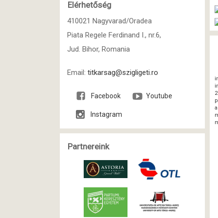
Elérhetőség
410021 Nagyvarad/Oradea
Piata Regele Ferdinand I., nr.6,
Jud. Bihor, Romania
Email:
titkarsag@szigligeti.ro
i
i
2
Facebook
Youtube
p
a
Instagram
m
m
Partnereink