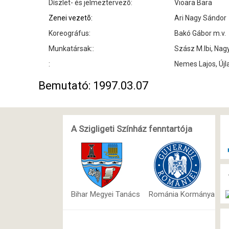
Díszlet- és jelmeztervezõ:
Vioara Bara
Zenei vezetõ:
Ari Nagy Sándor
Koreográfus:
Bakó Gábor m.v.
Munkatársak::
Szász M.Ibi, Nag
:
Nemes Lajos, Újl
Bemutató: 1997.03.07
A Szigligeti Színház fenntartója
Bihar Megyei Tanács
Románia Kormánya