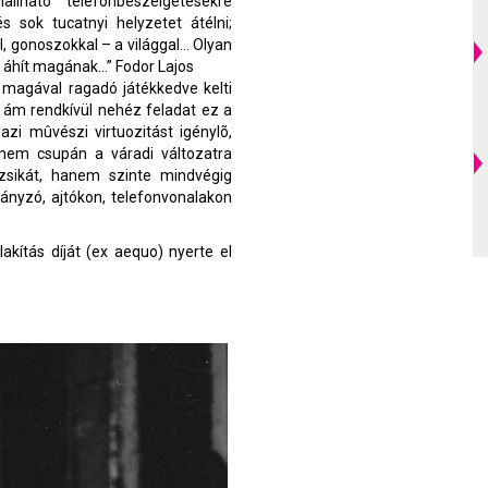
llható telefonbeszélgetésekre
s sok tucatnyi helyzetet átélni;
kal, gonoszokkal – a világgal… Olyan
 áhít magának…” Fodor Lajos
 magával ragadó játékkedve kelti
, ám rendkívül nehéz feladat ez a
gazi mûvészi virtuozitást igénylõ,
nem csupán a váradi változatra
zsikát, hanem szinte mindvégig
ányzó, ajtókon, telefonvonalakon
akítás díját (ex aequo) nyerte el