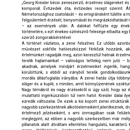
„Georg Kreisler bécsi zeneszerzõ, érzelmes slágereket é
komponál. Évtizedek óta, évtizedes recept szerint. Á
Németországhoz csatolását – és emigránsként túlélte a m
felgyülemlett érzését, benyomását és megrázkódtatásá
– az események után. A dalokat felfûzte egy éneke
történetére, s ezt énekes-színésznõ felesége elõadta egy
szerzõ zongorakíséretével.
A történet vázlatos, a zene felszínes. Ez utóbbi azon
mûvészet sokféle hatóeszközzel férkõzik hozzánk, a
értelmünket ragadják meg, azon keresztül hatnak érzelmei
terelik hajlamainkat – valóságos tettekig nem jutó – b
akadnak, amelyek mindjárt érzelmeinket ingerlik, han
körülöttünk, s ebbõl az irányból terelik gondolkodás
morális állásfoglalás irányába. A zenei hatás útja többnyi
sláger és a kuplé, s minden, amit könnyûzenének szoktun
Nagy témákról és nagy érzésekrõl is úgy szól, hogy az 
mulattató ingerküszöbön túl nem hatol. Kreisler dalai ily
ezredik változatai. De ezek a kis kopott zenei struktúr
nagyobb szerkezetének alkotóelemeiként jelentkeznek, dr
értelmezõ jelzéseiként, s ami önmagában csak felület
meglegyint, az ebben a nagyobb szerkezetben már mély
pillanatok alatt átváltani ellentétes hangulatú, karakterû