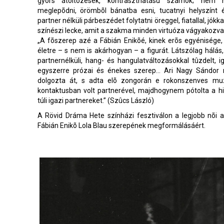
gyors átöltözések, kontraszthatású számok; nem ha
meglepõdni, örömbõl bánatba esni, tucatnyi helyszínt é
partner nélküli párbeszédet folytatni öreggel, fiatallal, jók
színészi lecke, amit a szakma minden virtuóza vágyakozva
„A fõszerep azé a Fábián Enikõé, kinek erõs egyénisége,
életre – s nem is akárhogyan – a figurát. Látszólag hálás
partnernélküli, hang- és hangulatváltozásokkal tûzdelt, i
egyszerre prózai és énekes szerep… Ari Nagy Sándor 
dolgozta át, s adta elõ zongorán e rokonszenves mu
kontaktusban volt partnerével, majdhogynem pótolta a hi
túli igazi partnereket.” (Szûcs László)
A Rövid Dráma Hete színházi fesztiválon a legjobb nõi al
Fábián Enikõ Lola Blau szerepének megformálásáért.