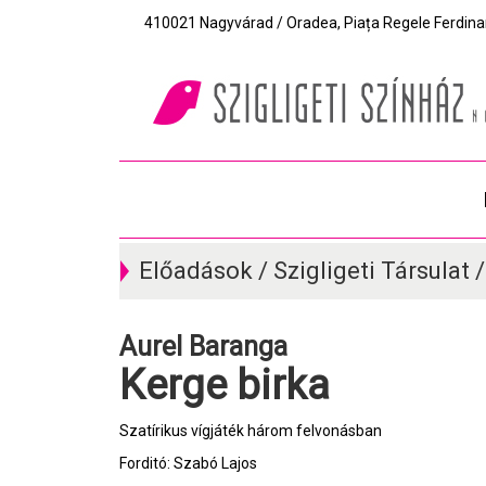
410021 Nagyvárad / Oradea, Piața Regele Ferdinand I
Előadások / Szigligeti Társulat 
Aurel Baranga
Kerge birka
Szatírikus vígjáték három felvonásban
Forditó: Szabó Lajos