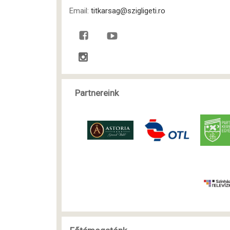
Email:
titkarsag@szigligeti.ro
Partnereink