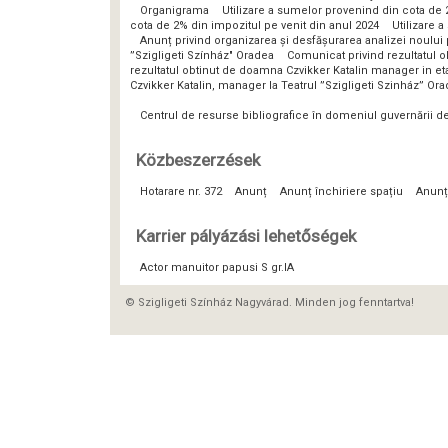
Organigrama
Utilizare a sumelor provenind din cota de 
cota de 2% din impozitul pe venit din anul 2024
Utilizare 
Anunț privind organizarea și desfășurarea analizei noulu
”Szigligeti Színház" Oradea
Comunicat privind rezultatul o
rezultatul obtinut de doamna Czvikker Katalin manager in eta
Czvikker Katalin, manager la Teatrul ”Szigligeti Szinház” Or
Centrul de resurse bibliografice în domeniul guvernării 
Közbeszerzések
Hotarare nr. 372
Anunț
Anunț închiriere spațiu
Anunț
Karrier pályázási lehetőségek
Actor manuitor papusi S gr.IA
© Szigligeti Színház Nagyvárad. Minden jog fenntartva!