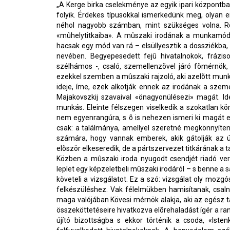
„A Kerge birka cselekménye az egyik ipari központba 
folyik. Érdekes típusokkal ismerkedünk meg, olyan em
néhol nagyobb számban, mint szükséges volna. Röv
«mûhelytitkaiba». A mûszaki irodának a munkamódsz
hacsak egy mód van rá – elsüllyesztik a dossziékba, 
nevében. Begyepesedett fejû hivatalnokok, frázis
szélhámos -, csaló, szemellenzõvel járó fõmérnök,
ezekkel szemben a mûszaki rajzoló, aki azelõtt munká
ideje, íme, ezek alkotják ennek az irodának a szemé
Majakovszkij szavaival «önagyonülésezi» magát. Id
munkás. Eleinte félszegen viselkedik a szokatlan k
nem egyenrangúra, s õ is nehezen ismeri ki magát e
csak: a találmánya, amellyel szeretné megkönnyíteni 
számára, hogy vannak emberek, akik gátolják az ú
elõször elkeseredik, de a pártszervezet titkárának a 
Közben a mûszaki iroda nyugodt csendjét riadó veri 
leplet egy képzeletbeli mûszaki irodáról – s benne a s
követeli a vizsgálatot. Ez a szó: vizsgálat oly mozg
felkészüléshez. Vak félelmükben hamisítanak, csalna
maga valójában Kövesi mérnök alakja, aki az egész tá
összeköttetéseire hivatkozva elõrehaladást ígér a ra
újító bizottságba s ekkor történik a csoda, «Ist