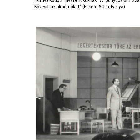
felfuvalkodott hivatalnokoknak. A bonyodalom szál
Kövesit, az álmérnököt.” (Fekete Attila, Fáklya)