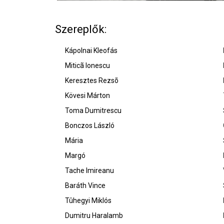
Szereplők:
Kápolnai Kleofás
Miticã Ionescu
Keresztes Rezsõ
Kövesi Márton
Toma Dumitrescu
Bonczos László
Mária
Margó
Tache Imireanu
Baráth Vince
Tûhegyi Miklós
Dumitru Haralamb