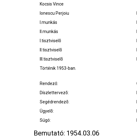
Kocsis Vince
Ionescu Perjoiu
I.munkás
II.munkás
I.tisztviselõ
II.tisztviselõ
III.tisztviselõ
Történik 1953-ban.
Rendező:
Díszlettervezõ:
Segédrendezõ:
Ügyelõ:
Súgó:
Bemutató: 1954.03.06