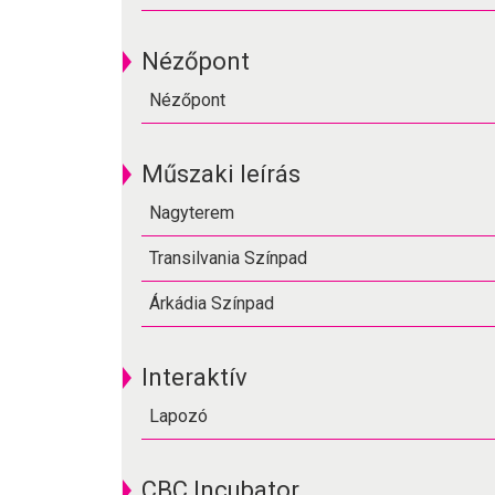
Nézőpont
Nézőpont
Műszaki leírás
Nagyterem
Transilvania Színpad
Árkádia Színpad
Interaktív
Lapozó
CBC Incubator