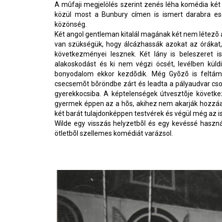
A mûfaji megjelölés szerint zenés léha komédia ké
közül most a Bunbury címen is ismert darabra es
közönség.
Két angol gentleman kitalál magának két nem létezõ a
van szükségük, hogy álcázhassák azokat az órákat,
következményei lesznek. Két lány is beleszeret 
alakoskodást és ki nem végzi öcsét, levélben küld
bonyodalom ekkor kezdõdik. Még Gyõzõ is feltáma
csecsemõt bõröndbe zárt és leadta a pályaudvar cs
gyerekkocsiba. A képtelenségek útvesztõje következ
gyermek éppen az a hõs, akihez nem akarják hozzáadni
két barát tulajdonképpen testvérek és végül még az 
Wilde egy visszás helyzetbõl és egy kevéssé használ
ötletbõl szellemes komédiát varázsol.