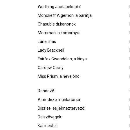
Worthing Jack, békebíró
Moncrieff Algernon, a barátja
Chasuble dr.kanonok
Merriman, a komornyik
Lane, inas
Lady Bracknell
Fairfax Gwendolen, a lánya
Cardew Cecily
Miss Prism, a nevelõnõ
Rendező:
A rendezõ munkatársa:
Díszlet- és jelmeztervezõ:
Dalszövegek:
Karmester: