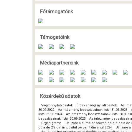
Főtámogatónk
Támogatóink
Médiapartnereink
Közérdekű adatok
Vagyonnyilatkozatok
Érdekeltségi nyilatkozatok
Az inté
30.09.2022
Az intézmény beosztásainak listái 31.03.2023
listái 31.03.2024
Az intézmény beosztásainak listái 30.09.2
beosztásainak listái 30.09.2025
Az intézmény beosztásainak 
Organigrama
Utilizare a sumelor provenind din cota de 
cota de 2% din impozitul pe venit din anul 2024
Utilizare 
Anunț privind organizarea și desfășurarea analizei noulu