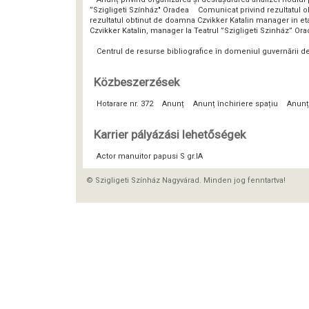
”Szigligeti Színház" Oradea
Comunicat privind rezultatul o
rezultatul obtinut de doamna Czvikker Katalin manager in eta
Czvikker Katalin, manager la Teatrul ”Szigligeti Szinház” Or
Centrul de resurse bibliografice în domeniul guvernării 
Közbeszerzések
Hotarare nr. 372
Anunț
Anunț închiriere spațiu
Anunț
Karrier pályázási lehetőségek
Actor manuitor papusi S gr.IA
© Szigligeti Színház Nagyvárad. Minden jog fenntartva!