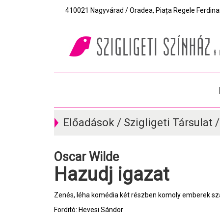
410021 Nagyvárad / Oradea, Piața Regele Ferdinand I
Előadások / Szigligeti Társulat 
Oscar Wilde
Hazudj igazat
Zenés, léha komédia két részben komoly emberek s
Forditó: Hevesi Sándor