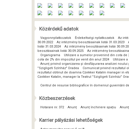
Közérdekű adatok
Vagyonnyilatkozatok
Érdekeltségi nyilatkozatok
Az inté
30.09.2022
Az intézmény beosztásainak listái 31.03.2023
listái 31.03.2024
Az intézmény beosztásainak listái 30.09.2
beosztásainak listái 30.09.2025
Az intézmény beosztásainak 
Organigrama
Utilizare a sumelor provenind din cota de 
cota de 2% din impozitul pe venit din anul 2024
Utilizare 
Anunț privind organizarea și desfășurarea analizei noulu
”Szigligeti Színház" Oradea
Comunicat privind rezultatul o
rezultatul obtinut de doamna Czvikker Katalin manager in eta
Czvikker Katalin, manager la Teatrul ”Szigligeti Szinház” Or
Centrul de resurse bibliografice în domeniul guvernării 
Közbeszerzések
Hotarare nr. 372
Anunț
Anunț închiriere spațiu
Anunț
Karrier pályázási lehetőségek