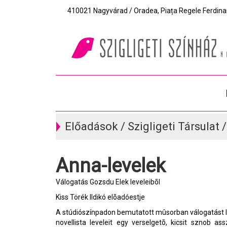
410021 Nagyvárad / Oradea, Piața Regele Ferdinand I
Előadások / Szigligeti Társulat 
Anna-levelek
Válogatás Gozsdu Elek leveleibõl
Kiss Törék Ildikó elõadóestje
A stúdiószínpadon bemutatott mûsorban válogatást l
novellista leveleit egy verselgetõ, kicsit sznob