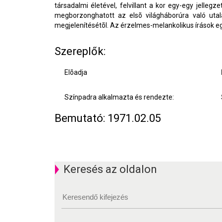
társadalmi életével, felvillant a kor egy-egy jellegz
megborzonghatott az elsõ világháborúra való uta
megjelenítésétõl. Az érzelmes-melankolikus írások egy
Szereplők:
Elõadja
Színpadra alkalmazta és rendezte:
Bemutató: 1971.02.05
Keresés az oldalon