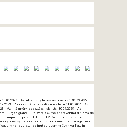
i 30.03.2022
Az intézmény beosztásainak listái 30.09.2022
.09.2023
Az intézmény beosztásainak listái 31.03.2024
Az
025
Az intézmény beosztásainak listái 30.09.2025
Az
lem
Organigrama
Utilizare a sumelor provenind din cota de
 din impozitul pe venit din anul 2024
Utilizare a sumelor
zarea și desfășurarea analizei noului proiect de management
at privind rezultatul obtinut de doamna Czvikker Katalin