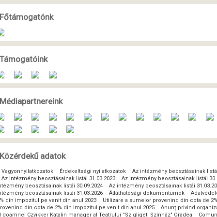
Főtámogatónk
Támogatóink
Médiapartnereink
Közérdekű adatok
Vagyonnyilatkozatok
Érdekeltségi nyilatkozatok
Az intézmény beosztásainak listá
Az intézmény beosztásainak listái 31.03.2023
Az intézmény beosztásainak listái 30
ntézmény beosztásainak listái 30.09.2024
Az intézmény beosztásainak listái 31.03.2
ntézmény beosztásainak listái 31.03.2026
Átláthatósági dokumentumok
Adatvéde
% din impozitul pe venit din anul 2023
Utilizare a sumelor provenind din cota de 2%
rovenind din cota de 2% din impozitul pe venit din anul 2025
Anunț privind organi
l doamnei Czvikker Katalin manager al Teatrului ”Szigligeti Színház" Oradea
Comunic