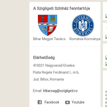
A Szigligeti Színház fenntartója
Bihar Megyei Tanács
Románia Kormánya
Elérhetőség
410021 Nagyvarad/Oradea
Piata Regele Ferdinand I., nr.6,
Jud. Bihor, Romania
Email:
titkarsag@szigligeti.ro
i
i
2
Facebook
Youtube
p
a