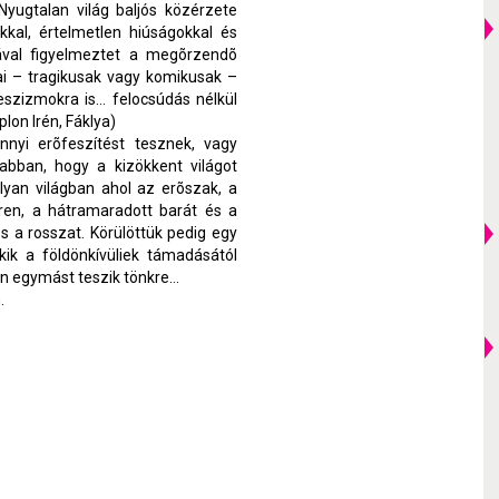
Nyugtalan világ baljós közérzete
kkal, értelmetlen hiúságokkal és
jával figyelmeztet a megõrzendõ
jai – tragikusak vagy komikusak –
eszizmokra is… felocsúdás nélkül
lon Irén, Fáklya)
nyi erõfeszítést tesznek, vagy
abban, hogy a kizökkent világot
lyan világban ahol az erõszak, a
ren, a hátramaradott barát és a
 a rosszat. Körülöttük pedig egy
 akik a földönkívüliek támadásától
en egymást teszik tönkre…
n.