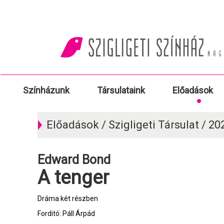
Színházunk
Társulataink
Előadások
Előadások / Szigligeti Társulat / 2
Edward Bond
A tenger
Dráma két részben
Forditó: Páll Árpád