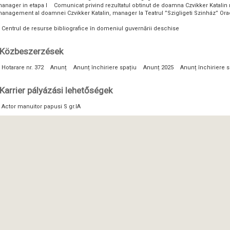
anager in etapa I
Comunicat privind rezultatul obtinut de doamna Czvikker Katalin 
anagement al doamnei Czvikker Katalin, manager la Teatrul ”Szigligeti Szinház” Or
Centrul de resurse bibliografice în domeniul guvernării deschise
Közbeszerzések
Hotarare nr. 372
Anunț
Anunț închiriere spațiu
Anunț 2025
Anunț închiriere s
Karrier pályázási lehetőségek
Actor manuitor papusi S gr.IA