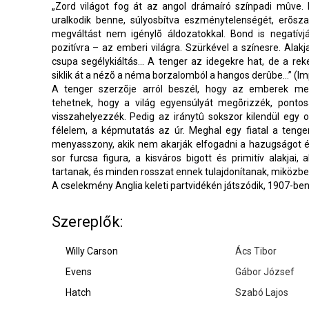
„Zord világot fog át az angol drámaíró színpadi mûve. 
uralkodik benne, súlyosbítva eszménytelenségét, erõsza
megváltást nem igénylõ áldozatokkal. Bond is negatív
pozitívra – az emberi világra. Szürkével a színesre. Alak
csupa segélykiáltás… A tenger az idegekre hat, de a rek
siklik át a nézõ a néma borzalomból a hangos derûbe…” (Imp
A tenger szerzõje arról beszél, hogy az emberek men
tehetnek, hogy a világ egyensúlyát megõrizzék, pontos
visszahelyezzék. Pedig az iránytû sokszor kilendül egy o
félelem, a képmutatás az úr. Meghal egy fiatal a tenge
menyasszony, akik nem akarják elfogadni a hazugságot és
sor furcsa figura, a kisváros bigott és primitív alakjai,
tartanak, és minden rosszat ennek tulajdonítanak, miközb
A cselekmény Anglia keleti partvidékén játszódik, 1907-be
Szereplők:
Willy Carson
Ács Tibor
Evens
Gábor József
Hatch
Szabó Lajos