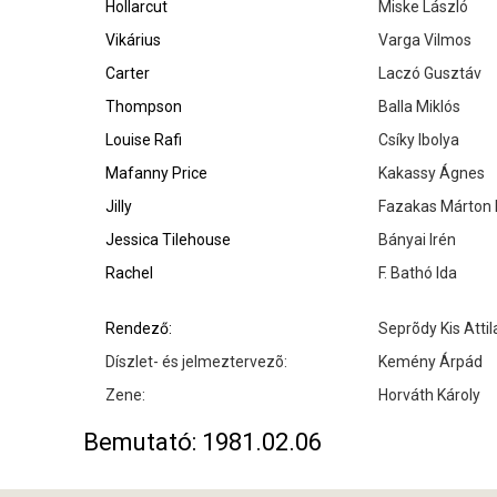
Hollarcut
Miske László
Vikárius
Varga Vilmos
Carter
Laczó Gusztáv
Thompson
Balla Miklós
Louise Rafi
Csíky Ibolya
Mafanny Price
Kakassy Ágnes
Jilly
Fazakas Márton 
Jessica Tilehouse
Bányai Irén
Rachel
F. Bathó Ida
Rendező:
Seprõdy Kis Attil
Díszlet- és jelmeztervezõ:
Kemény Árpád
Zene:
Horváth Károly
Bemutató: 1981.02.06