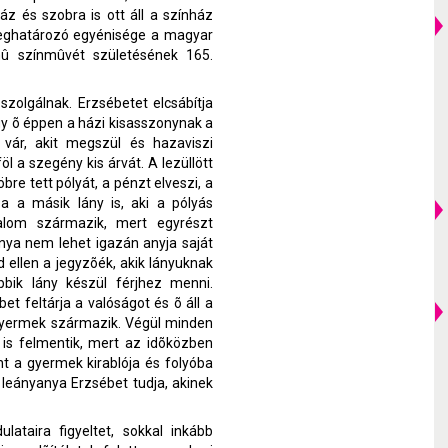
z és szobra is ott áll a színház
 meghatározó egyénisége a magyar
mû színmûvét születésének 165.
zolgálnak. Erzsébetet elcsábítja
gy õ éppen a házi kisasszonynak a
vár, akit megszül és hazaviszi
öl a szegény kis árvát. A lezüllött
bre tett pólyát, a pénzt elveszi, a
a a másik lány is, aki a pólyás
lom származik, mert egyrészt
nya nem lehet igazán anyja saját
ellen a jegyzõék, akik lányuknak
bik lány készül férjhez menni.
et feltárja a valóságot és õ áll a
a gyermek származik. Végül minden
t is felmentik, mert az idõközben
nt a gyermek kirablója és folyóba
a leányanya Erzsébet tudja, akinek
taira figyeltet, sokkal inkább