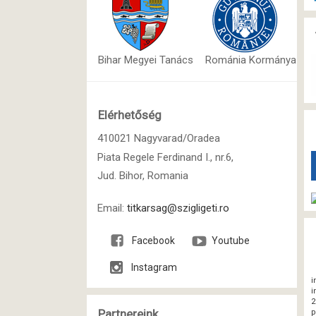
Bihar Megyei Tanács
Románia Kormánya
Elérhetőség
410021 Nagyvarad/Oradea
Piata Regele Ferdinand I., nr.6,
Jud. Bihor, Romania
Email:
titkarsag@szigligeti.ro
Facebook
Youtube
Instagram
i
i
2
Partnereink
p