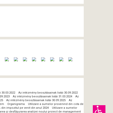
i 30.03.2022
Az intézmény beosztásainak listái 30.09.2022
.09.2023
Az intézmény beosztásainak listái 31.03.2024
Az
025
Az intézmény beosztásainak listái 30.09.2025
Az
lem
Organigrama
Utilizare a sumelor provenind din cota de
 din impozitul pe venit din anul 2024
Utilizare a sumelor
zarea și desfășurarea analizei noului proiect de management