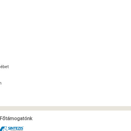
sébet
n
Főtámogatónk