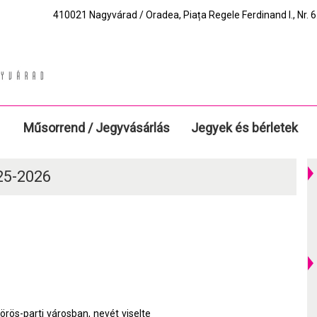
410021 Nagyvárad / Oradea, Piața Regele Ferdinand I., Nr. 6.
Műsorrend / Jegyvásárlás
Jegyek és bérletek
025-2026
Körös-parti városban, nevét viselte