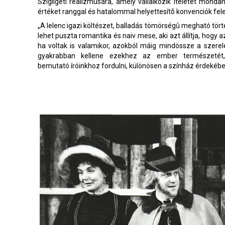
Szigligeti realizmusára, amely vállalkozik ítéletet mondan
értéket ranggal és hatalommal helyettesítõ konvenciók felet
„A lelenc igazi költészet, balladás tömörségû megható tö
lehet puszta romantika és naiv mese, aki azt állítja, hogy
ha voltak is valamikor, azokból máig mindössze a szer
gyakrabban kellene ezekhez az ember természetét,
bemutató íróinkhoz fordulni, különösen a színház érdekéb