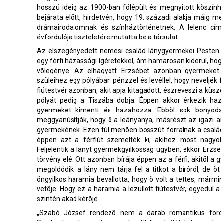
hosszú ideig az 1900-ban fölépült és megnyitott kõszínhá
bejárata elõtt, hirdetvén, hogy 19. századi alakja máig
drámairodalomnak és színháztörténetnek. A lelenc cí
évfordulója tiszteletére mutatta be a társulat.
Az elszegényedett nemesi család lánygyermekei Pesten s
egy férfi házassági ígéretekkel, ám hamarosan kiderül, ho
võlegénye. Az elhagyott Erzsébet azonban gyermeket 
szüleihez egy pólyában pénzzel és levéllel, hogy neveljék f
fiútestvér azonban, akit apja kitagadott, észreveszi a küszö
pólyát pedig a Tiszába dobja. Éppen akkor érkezik haz
gyermeket kimenti és hazahozza. Ebbõl sok bonyoda
meggyanúsítják, hogy õ a leányanya, másrészt az igazi a
gyermekének. Ezen túl menõen bosszút forralnak a család 
éppen azt a férfiút szemelték ki, akihez most nagyob
Feljelentik a lányt gyermekgyilkosság ügyben, ekkor Erzséb
törvény elé. Ott azonban bírája éppen az a férfi, akitõl 
megoldódik, a lány nem tárja fel a titkot a bíróról, de õ
öngyilkos haramia bevallotta, hogy õ volt a tettes, mármi
vetõje. Hogy ez a haramia a lezüllött fiútestvér, egyedül 
szintén akad kérõje.
„Szabó József rendezõ nem a darab romantikus fordula