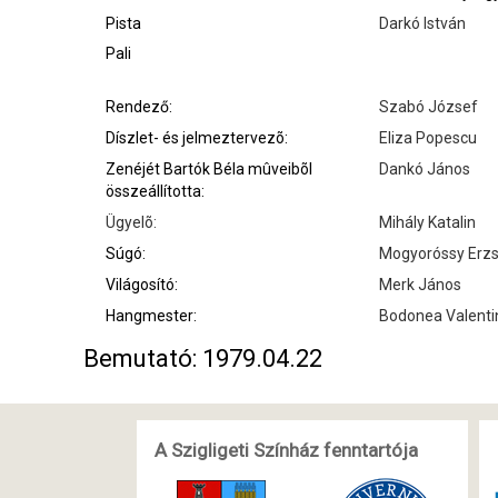
Pista
Darkó István
Pali
Rendező:
Szabó József
Díszlet- és jelmeztervezõ:
Eliza Popescu
Zenéjét Bartók Béla mûveibõl
Dankó János
összeállította:
Ügyelõ:
Mihály Katalin
Súgó:
Mogyoróssy Erz
Világosító:
Merk János
Hangmester:
Bodonea Valenti
Bemutató: 1979.04.22
A Szigligeti Színház fenntartója