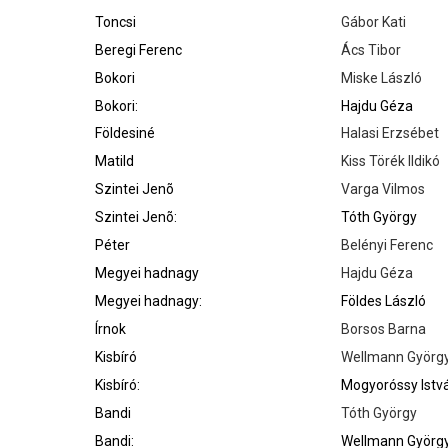
Toncsi
Gábor Kati
Beregi Ferenc
Ács Tibor
Bokori
Miske László
Bokori:
Hajdu Géza
Földesiné
Halasi Erzsébet
Matild
Kiss Törék Ildikó
Szintei Jenõ
Varga Vilmos
Szintei Jenõ:
Tóth György
Péter
Belényi Ferenc
Megyei hadnagy
Hajdu Géza
Megyei hadnagy:
Földes László
Írnok
Borsos Barna
Kisbíró
Wellmann Györg
Kisbíró:
Mogyoróssy Istv
Bandi
Tóth György
Bandi:
Wellmann Györg