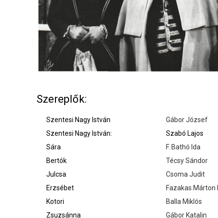
Szereplők:
Szentesi Nagy István
Gábor József
Szentesi Nagy István:
Szabó Lajos
Sára
F. Bathó Ida
Bertók
Técsy Sándor
Julcsa
Csoma Judit
Erzsébet
Fazakas Márton 
Kotori
Balla Miklós
Zsuzsánna
Gábor Katalin