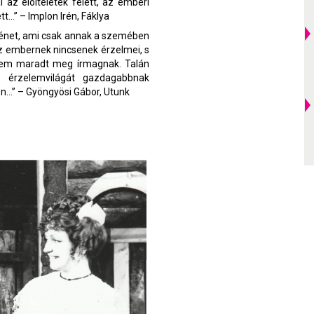
i az elõítéletek felett, az emberi
t…” – Implon Irén, Fáklya
rténet, ami csak annak a szemében
 az embernek nincsenek érzelmei, s
elem maradt meg írmagnak. Talán
 érzelemvilágát gazdagabbnak
en…” – Gyöngyösi Gábor, Utunk