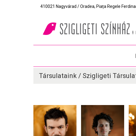
410021 Nagyvárad / Oradea, Piața Regele Ferdinand I
Társulataink / Szigligeti Társula