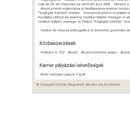
cota de 2% din impozitul pe venit din anul 2024
Utilizare 
Anunț privind organizarea și desfășurarea analizei noulu
”Szigligeti Színház" Oradea
Comunicat privind rezultatul o
rezultatul obtinut de doamna Czvikker Katalin manager in eta
Czvikker Katalin, manager la Teatrul ”Szigligeti Szinház” Or
Centrul de resurse bibliografice în domeniul guvernării 
Közbeszerzések
Hotarare nr. 372
Anunț
Anunț închiriere spațiu
Anunț
Karrier pályázási lehetőségek
Actor manuitor papusi S gr.IA
© Szigligeti Színház Nagyvárad. Minden jog fenntartva!