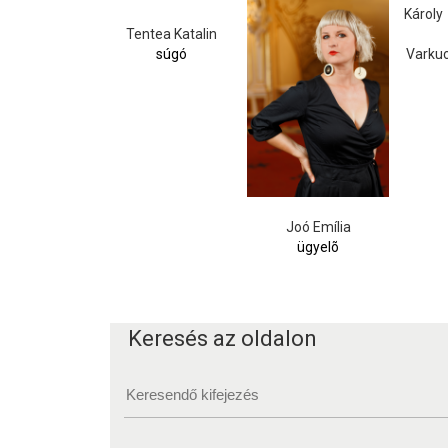
Tentea Katalin
súgó
Varkuc
Joó Emília
ügyelõ
Keresés az oldalon