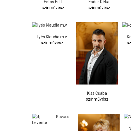
Firtos Edit
Fodor Réka
színművész
színművész
Ilyés Klaudia m.v.
Ko
színművész
s
Kiss Csaba
színművész
N