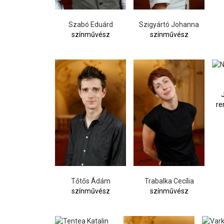
Szabó Eduárd
Szigyártó Johanna
színművész
színművész
J
re
Tőtős Ádám
Trabalka Cecília
színművész
színművész