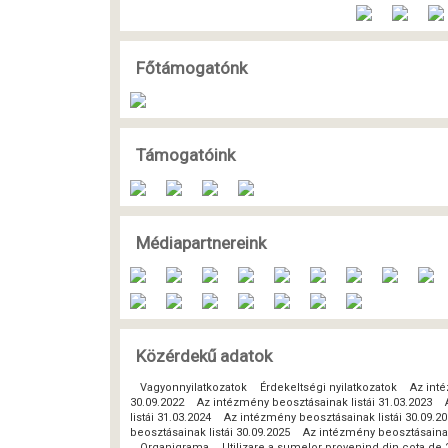
Főtámogatónk
Támogatóink
Médiapartnereink
Közérdekű adatok
Vagyonnyilatkozatok
Érdekeltségi nyilatkozatok
Az inté
30.09.2022
Az intézmény beosztásainak listái 31.03.2023
listái 31.03.2024
Az intézmény beosztásainak listái 30.09.2
beosztásainak listái 30.09.2025
Az intézmény beosztásainak 
Organigrama
Utilizare a sumelor provenind din cota de 