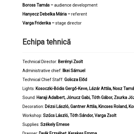
Boross Tamás –
audience development
Hanyecz Debelka Mária –
referent
Varga Friderika –
stage director
Echipa tehnică
Technical Director:
Berényi Zsolt
Administrative chief:
Ilkei Sámuel
Technical Chief Staff:
Golicza Előd
Lights:
Kosoczki-Bódis Gergő-Keve, Lázár Attila, Nosz Tamá
Sound:
Haraji Adalbert, Jónucz Gabi, Tóth Gábor, Zsurka Jó
Decoration:
Dézsi László, Gantner Attila, Kincses Roland, 
Workshop:
Szűcs László, Tóth Sándor, Varga Zsolt
Supplies:
Székely Emese
Dresser:
Deák Erzsébet, Kerekes Emma