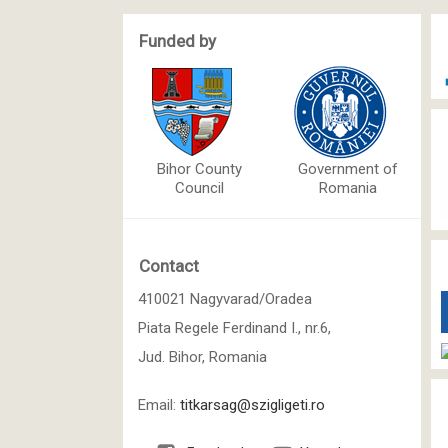
Funded by
Bihor County
Government of
Council
Romania
Contact
410021 Nagyvarad/Oradea
Piata Regele Ferdinand I., nr.6,
Jud. Bihor, Romania
Email:
titkarsag@szigligeti.ro