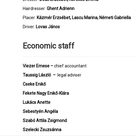
Hairdresser:
Ghent Adrienn
Placer:
Kázmér Erzsébet, Lascu Marina, Németi Gabriella
Driver:
Lovas János
Economic staff
Viezer Emese –
chief accountant
Taussig László
–
legal adviser
Cseke Enikő
Fekete Nagy Enikő-Klára
Lukács Anette
Sebestyén Angéla
Szabó Attila Zsigmond
Szelecki Zsuzsánna