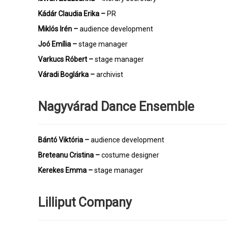
Kádár Claudia Erika –
PR
Miklós Irén –
audience development
Joó Emília –
stage manager
Varkucs Róbert
–
stage manager
Váradi Boglárka
–
archivist
Nagyvárad Dance Ensemble
Bántó Viktória –
audience development
Breteanu Cristina
–
costume designer
Kerekes Emma –
stage manager
Lilliput Company