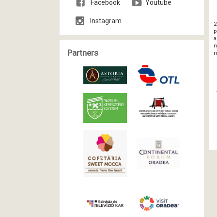
Facebook
Youtube
Instagram
2
p
a
m
Partners
m