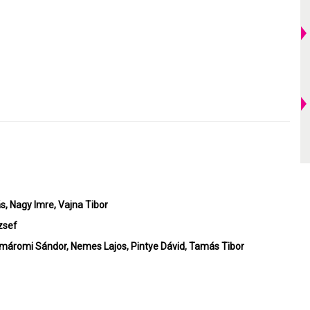
s, Nagy Imre, Vajna Tibor
zsef
Komáromi Sándor, Nemes Lajos, Pintye Dávid,
Tamás Tibor