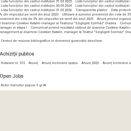
Lista funcţiilor din cadrul instituției 31.03.2023
Lista funcţiilor din cadrul instituției
Lista funcţiilor din cadrul instituției 30.09.2024
Lista funcţiilor din cadrul instituției
Lista funcţiilor din cadrul instituției 31.03.2026
Transparenta platilor
Data protect
% din impozitul pe venit din anul 2023
Utilizare a sumelor provenind din cota de 2%
rovenind din cota de 2% din impozitul pe venit din anul 2025
Anunț privind organi
l doamnei Czvikker Katalin manager al Teatrului ”Szigligeti Színház" Oradea
Comunic
anager in etapa I
Comunicat privind rezultatul obtinut de doamna Czvikker Katalin 
anagement al doamnei Czvikker Katalin, manager la Teatrul ”Szigligeti Szinház” Or
Centrul de resurse bibliografice în domeniul guvernării deschise
Achiziții publice
Hotarare nr. 372
Anunț
Anunț închiriere spațiu
Anunț 2025
Anunț închiriere s
Open Jobs
Actor manuitor papusi S gr.IA