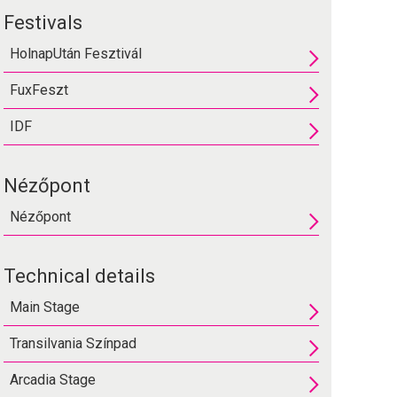
Festivals
HolnapUtán Fesztivál
FuxFeszt
IDF
Nézőpont
Nézőpont
Technical details
Main Stage
Transilvania Színpad
Arcadia Stage