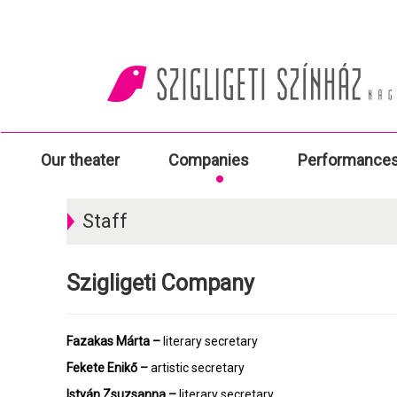
Our theater
Companies
Performance
Staff
Szigligeti Company
Fazakas Márta –
literary secretary
Fekete Enikő –
artistic secretary
István Zsuzsanna –
literary secretary