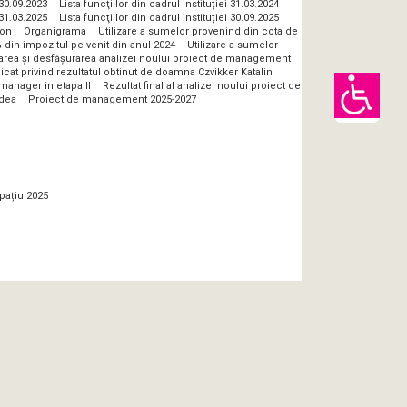
 30.09.2023
Lista funcţiilor din cadrul instituției 31.03.2024
 31.03.2025
Lista funcţiilor din cadrul instituției 30.09.2025
ion
Organigrama
Utilizare a sumelor provenind din cota de
 din impozitul pe venit din anul 2024
Utilizare a sumelor
zarea și desfășurarea analizei noului proiect de management
at privind rezultatul obtinut de doamna Czvikker Katalin
manager in etapa II
Rezultat final al analizei noului proiect de
adea
Proiect de management 2025-2027
pațiu 2025