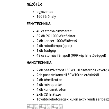
NÉZŐTÉR
egyszintes
160 férőhely
FÉNYTECHNIKA
48 csatorna dimmerelt
32 db PC 1000W reflektor
2 db Lancer 1000W követő
2 db robotlámpa (spot)
1 db füstgép
48 csatornás fénypult (999 kép lehetőséggel)
HANGTECHNIKA
2 db passzív front 150W+ 10 csatornás keverő é
2db passzív kontroll 50W külön erősitőröl
2 db térmikrofon
4 db mikroportok
4 db kondimikrofon
2 db CD lejátszó
További lehetőségek: külön aktív rendszer bes