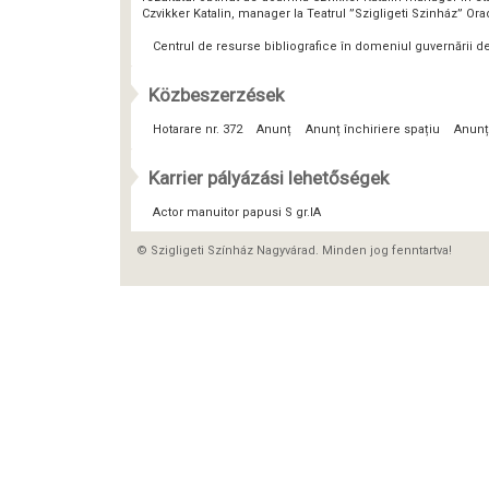
Czvikker Katalin, manager la Teatrul ”Szigligeti Szinház” Or
Centrul de resurse bibliografice în domeniul guvernării 
Közbeszerzések
Hotarare nr. 372
Anunț
Anunț închiriere spațiu
Anunț
Karrier pályázási lehetőségek
Actor manuitor papusi S gr.IA
© Szigligeti Színház Nagyvárad. Minden jog fenntartva!