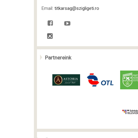
Email:
titkarsag@szigligeti.ro
Partnereink