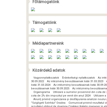
Főtámogatónk
Támogatóink
Médiapartnereink
Közérdekű adatok
Vagyonnyilatkozatok
Érdekeltségi nyilatkozatok
Az inté
30.09.2022
Az intézmény beosztásainak listái 31.03.2023
listái 31.03.2024
Az intézmény beosztásainak listái 30.09.2
beosztásainak listái 30.09.2025
Az intézmény beosztásainak 
Organigrama
Utilizare a sumelor provenind din cota de 
cota de 2% din impozitul pe venit din anul 2024
Utilizare 
Anunț privind organizarea și desfășurarea analizei noulu
”Szigligeti Színház" Oradea
Comunicat privind rezultatul o
rezultatul obtinut de doamna Czvikker Katalin manager in eta