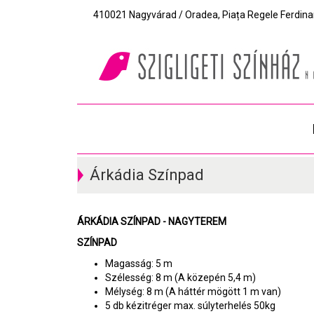
410021 Nagyvárad / Oradea, Piața Regele Ferdinand I
Árkádia Színpad
ÁRKÁDIA SZÍNPAD - NAGYTEREM
SZÍNPAD
Magasság: 5 m
Szélesség: 8 m (A közepén 5,4 m)
Mélység: 8 m (A háttér mögött 1 m van)
5 db kézitréger max. súlyterhelés 50kg