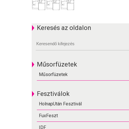
Keresés az oldalon
Műsorfüzetek
Műsorfüzetek
Fesztiválok
HolnapUtán Fesztivál
FuxFeszt
IDF